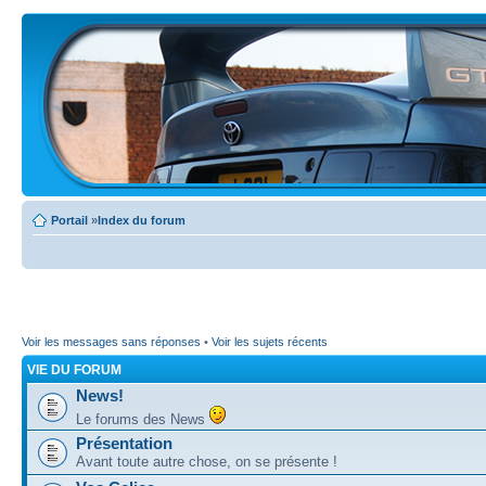
Portail
»
Index du forum
Voir les messages sans réponses
•
Voir les sujets récents
VIE DU FORUM
News!
Le forums des News
Présentation
Avant toute autre chose, on se présente !