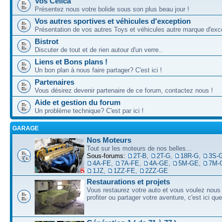
Vos Celica
Présentez nous votre bolide sous son plus beau jour !
Vos autres sportives et véhicules d'exception
Présentation de vos autres Toys et véhicules autre marque d'exce
Bistrot
Discuter de tout et de rien autour d'un verre..
Liens et Bons plans !
Un bon plan à nous faire partager? C'est ici !
Partenaires
Vous désirez devenir partenaire de ce forum, contactez nous !
Aide et gestion du forum
Un problème technique? C'est par ici !
GARAGE
Nos Moteurs
Tout sur les moteurs de nos belles...
Sous-forums:
2T-B
,
2T-G
,
18R-G
,
3S-
4A-FE
,
7A-FE
,
4A-GE
,
5M-GE
,
7M-
1JZ
,
1ZZ-FE
,
2ZZ-GE
Restaurations et projets
Vous restaurez votre auto et vous voulez nous 
profiter ou partager votre aventure, c'est ici qu