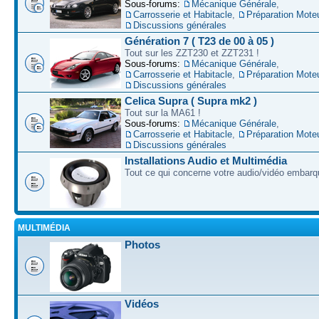
Sous-forums:
Mécanique Générale
,
Carrosserie et Habitacle
,
Préparation Mote
Discussions générales
Génération 7 ( T23 de 00 à 05 )
Tout sur les ZZT230 et ZZT231 !
Sous-forums:
Mécanique Générale
,
Carrosserie et Habitacle
,
Préparation Mote
Discussions générales
Celica Supra ( Supra mk2 )
Tout sur la MA61 !
Sous-forums:
Mécanique Générale
,
Carrosserie et Habitacle
,
Préparation Mote
Discussions générales
Installations Audio et Multimédia
Tout ce qui concerne votre audio/vidéo embarq
MULTIMÉDIA
Photos
Vidéos