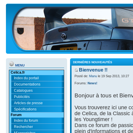
DERNIÈRES NOUVEAUTÉS
MENU
Bienvenue !!
Celica.fr
Posté de:
Manu
le 19 Sep 2013, 10:27
Index du portail
Forums:
News!
Documentations
Catalogues
Bonjour à tous et Bien
Publicités
Articles de presse
Vous trouverez ici une
Spécifications
de Celica, de la Classic
Forum
les Youngtimer !
Index du forum
Dans ce forum de passio
Rechercher
plein d'informations et d
M’enregistrer