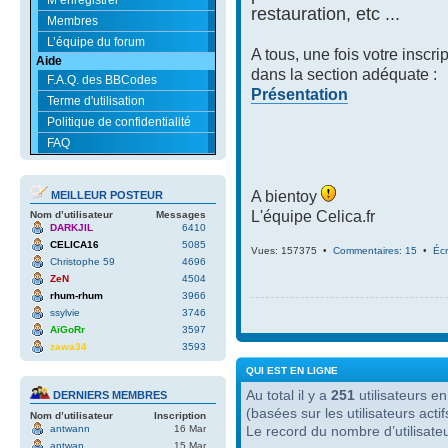
restauration, etc ...
Membres
L’équipe du forum
A tous, une fois votre inscri
Aide
dans la section adéquate :
F.A.Q. des BBCodes
Présentation
Terme d'utilisation
Politique de confidentialité
FAQ
A bientoy
MEILLEUR POSTEUR
L'équipe Celica.fr
Nom d’utilisateur
Messages
DARKJIL
6410
CELICA16
5085
Vues: 157375 •
Commentaires: 15
•
Écr
Christophe 59
4696
ZeN
4504
rhum-rhum
3966
ssylvie
3746
AïGoRr
3597
zawa34
3593
QUI EST EN LIGNE
Au total il y a
251
utilisateurs en 
DERNIERS MEMBRES
(basées sur les utilisateurs act
Nom d’utilisateur
Inscription
antwann
16 Mar
Le record du nombre d’utilisate
antwan
15 Mar