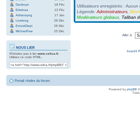
Danlexyn
18 Fév
Utilisateurs enregistrés : Aucun 
Edwinaa
13 Fév
Légende:
Administrateurs
,
Biom
Adrianayng
17 Jan
Modérateurs globaux
,
Taliban d
Lewisrug
26 Déc
ErnestDiept
26 Déc
MichaelFaw
25 Déc
Aller à:
NOUS LIER
board3 P
N'hésitez pas à lier
www.celica.fr
.
Utilisez ce code HTML:
Portail
»
Index du forum
Powered by
phpBB
©
Tradu