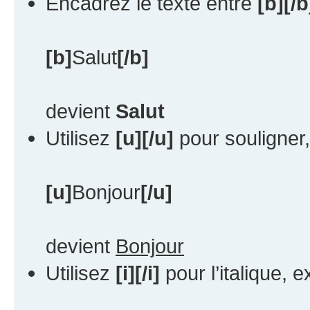
Encadrez le texte entre
[b][/b
[b]
Salut
[/b]
devient
Salut
Utilisez
[u][/u]
pour souligner
[u]
Bonjour
[/u]
devient
Bonjour
Utilisez
[i][/i]
pour l’italique, 