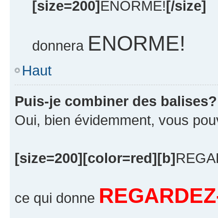
[size=200]
ENORME!
[/size]
ENORME!
donnera
Haut
Puis-je combiner des balises?
Oui, bien évidemment, vous pouvez
[size=200][color=red][b]
REGA
REGARDEZ-
ce qui donne