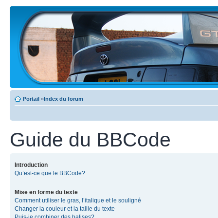
Portail
»
Index du forum
Guide du BBCode
Introduction
Qu’est-ce que le BBCode?
Mise en forme du texte
Comment utiliser le gras, l’italique et le souligné
Changer la couleur et la taille du texte
Puis-je combiner des balises?