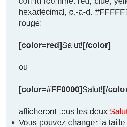
connu (comme: red, blue, yell
hexadécimal, c.-à-d. #FFFFFF
rouge:
[color=red]
Salut!
[/color]
ou
[color=#FF0000]
Salut!
[/colo
afficheront tous les deux
Salut
Vous pouvez changer la taille