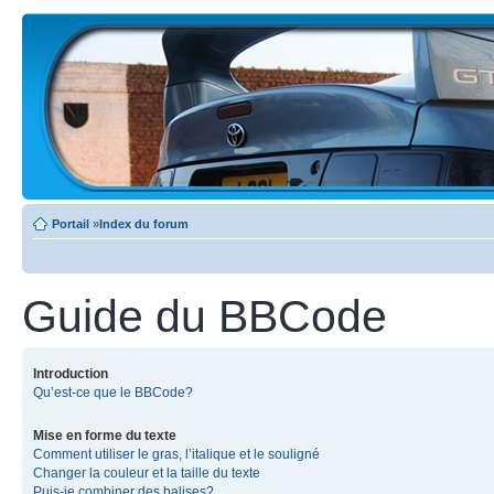
Portail
»
Index du forum
Guide du BBCode
Introduction
Qu’est-ce que le BBCode?
Mise en forme du texte
Comment utiliser le gras, l’italique et le souligné
Changer la couleur et la taille du texte
Puis-je combiner des balises?