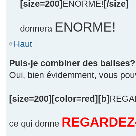
[size=200]
ENORME!
[/size]
ENORME!
donnera
Haut
Puis-je combiner des balises?
Oui, bien évidemment, vous pouvez
[size=200][color=red][b]
REGA
REGARDEZ-
ce qui donne