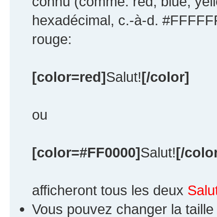
connu (comme: red, blue, yell
hexadécimal, c.-à-d. #FFFFFF
rouge:
[color=red]
Salut!
[/color]
ou
[color=#FF0000]
Salut!
[/colo
afficheront tous les deux
Salut
Vous pouvez changer la taille