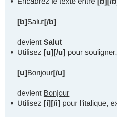
Encadrez le texte entre
[b][/b
[b]
Salut
[/b]
devient
Salut
Utilisez
[u][/u]
pour souligner
[u]
Bonjour
[/u]
devient
Bonjour
Utilisez
[i][/i]
pour l’italique, 