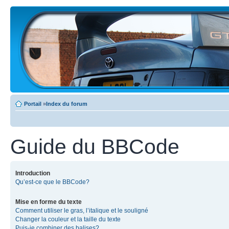
Portail
»
Index du forum
Guide du BBCode
Introduction
Qu’est-ce que le BBCode?
Mise en forme du texte
Comment utiliser le gras, l’italique et le souligné
Changer la couleur et la taille du texte
Puis-je combiner des balises?