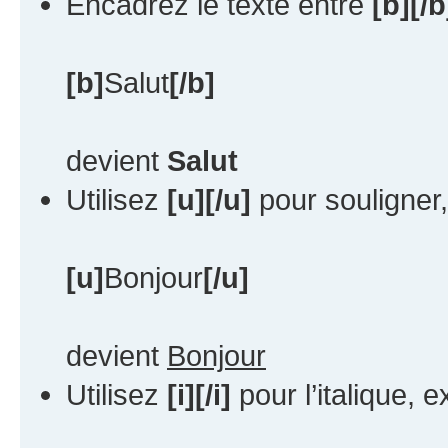
Encadrez le texte entre
[b][/b
[b]
Salut
[/b]
devient
Salut
Utilisez
[u][/u]
pour souligner
[u]
Bonjour
[/u]
devient
Bonjour
Utilisez
[i][/i]
pour l’italique, 