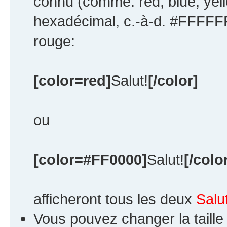
connu (comme: red, blue, yell
hexadécimal, c.-à-d. #FFFFFF
rouge:
[color=red]
Salut!
[/color]
ou
[color=#FF0000]
Salut!
[/colo
afficheront tous les deux
Salut
Vous pouvez changer la taille