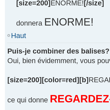
[size=200]
ENORME!
[/size]
ENORME!
donnera
Haut
Puis-je combiner des balises?
Oui, bien évidemment, vous pouvez
[size=200][color=red][b]
REGA
REGARDEZ-
ce qui donne