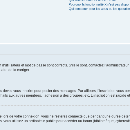
Qui sont les auteurs de ce forum?
Pourquoi la fonctionnalité X n’est pas dispon
Qui contacter pour les abus ou les questio
utilisateur et mot de passe sont corrects. S’ils le sont, contactez l’administrateur 
saire de la corriger.
s devez vous inscrire pour poster des messages. Par ailleurs, l’inscription vous p
mails aux autres membres, l’adhésion à des groupes, etc. L’inscription est rapide e
te
lors de votre connexion, vous ne resterez connecté que pendant une durée déterm
vous utilisez un ordinateur public pour accéder au forum (bibliothèque, cybercafé, u