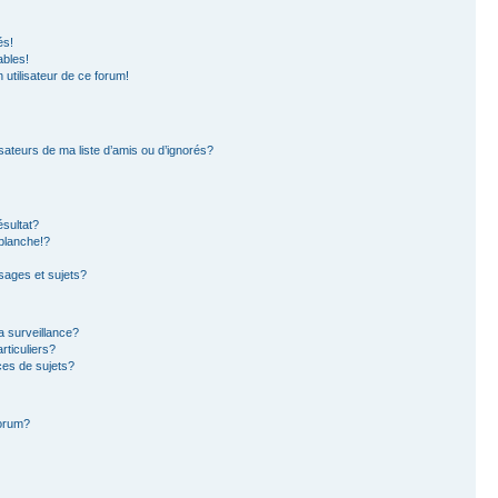
és!
ables!
n utilisateur de ce forum!
sateurs de ma liste d’amis ou d’ignorés?
sultat?
blanche!?
ages et sujets?
la surveillance?
rticuliers?
es de sujets?
forum?