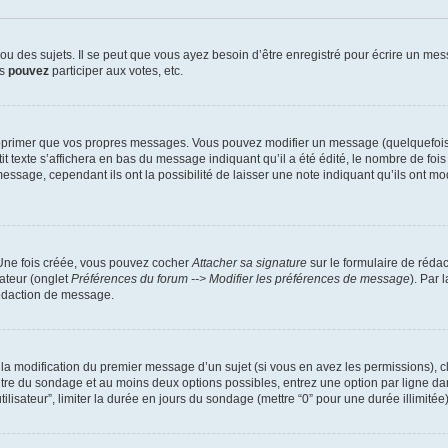
 des sujets. Il se peut que vous ayez besoin d’être enregistré pour écrire un mes
us
pouvez
participer aux votes, etc.
pprimer que vos propres messages. Vous pouvez modifier un message (quelquefois d
xte s’affichera en bas du message indiquant qu’il a été édité, le nombre de fois qu’
ssage, cependant ils ont la possibilité de laisser une note indiquant qu’ils ont mo
 Une fois créée, vous pouvez cocher
Attacher sa signature
sur le formulaire de réda
ateur (onglet
Préférences du forum --> Modifier les préférences de message
). Par 
rédaction de message.
u la modification du premier message d’un sujet (si vous en avez les permissions), c
titre du sondage et au moins deux options possibles, entrez une option par ligne
tilisateur”, limiter la durée en jours du sondage (mettre “0” pour une durée illimitée)