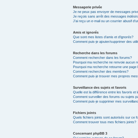
Messagerie privée
Je ne peux pas envoyer de messages priv
Je reçois sans arrêt des messages indésir
J’ai reçu un e-mail ou un courrier abusif d’u
Amis et ignorés
Que sont mes listes d’amis et d’ignorés?
Comment puis-je ajouter/supprimer des utili
Recherche dans les forums
Comment rechercher dans les forums?
Pourquoi ma recherche ne renvoie aucun ré
Pourquoi ma recherche retourne une page 
Comment rechercher des membres?
Comment puis-je trouver mes propres mess
Surveillance des sujets et favoris
Quelle est la différence entre les favoris et 
Comment surveiller des forums ou sujets pa
Comment puis-je supprimer mes surveillanc
Fichiers joints
Quels fichiers joints sont autorisés sur ce 
Comment trouver tous mes fichiers joints?
Concernant phpBB 3