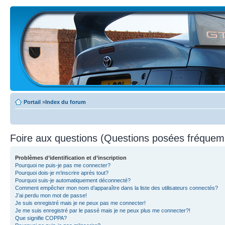
Portail
»
Index du forum
Foire aux questions (Questions posées fréque
Problèmes d’identification et d’inscription
Pourquoi ne puis-je pas me connecter?
Pourquoi dois-je m’inscrire après tout?
Pourquoi suis-je automatiquement déconnecté?
Comment empêcher mon nom d’apparaître dans la liste des utilisateurs connectés?
J’ai perdu mon mot de passe!
Je suis enregistré mais je ne peux pas me connecter!
Je me suis enregistré par le passé mais je ne peux plus me connecter?!
Que signifie COPPA?