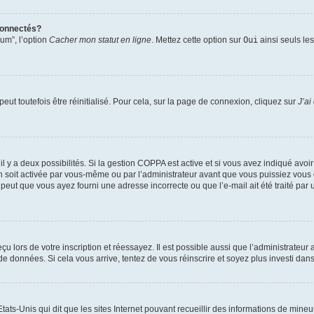
connectés?
rum”, l’option
Cacher mon statut en ligne
. Mettez cette option sur
Oui
ainsi seuls le
ut toutefois être réinitialisé. Pour cela, sur la page de connexion, cliquez sur
J’ai
, il y a deux possibilités. Si la gestion COPPA est active et si vous avez indiqué avoi
n soit activée par vous-même ou par l’administrateur avant que vous puissiez vous c
 peut que vous ayez fourni une adresse incorrecte ou que l’e-mail ait été traité par u
u lors de votre inscription et réessayez. Il est possible aussi que l’administrateur 
 de données. Si cela vous arrive, tentez de vous réinscrire et soyez plus investi dans
tats-Unis qui dit que les sites Internet pouvant recueillir des informations de mi