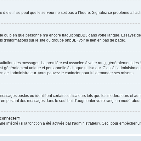
 d’été, il se peut que le serveur ne soit pas à l’heure. Signalez ce problème à l’adm
ngue ou bien que personne n’a encore traduit phpBB3 dans votre langue. Essayez de d
us d’informations sur le site du groupe phpBB (voir le lien en bas de page).
nsultation des messages. La première est associée à votre rang, généralement des é
généralement unique et personnelle à chaque utilisateur. C’est à l’administrateur d
sion de l’administrateur. Vous pouvez le contacter pour lui demander ses raisons.
essages postés ou identifient certains utilisateurs tels que les modérateurs et admi
ums en postant des messages dans le seul but d’augmenter votre rang, un modérateu
 connecter?
ire intégré (si la fonction a été activée par l’administrateur). Ceci pour empêcher un