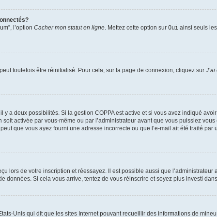
connectés?
rum”, l’option
Cacher mon statut en ligne
. Mettez cette option sur
Oui
ainsi seuls le
ut toutefois être réinitialisé. Pour cela, sur la page de connexion, cliquez sur
J’ai
, il y a deux possibilités. Si la gestion COPPA est active et si vous avez indiqué avoi
n soit activée par vous-même ou par l’administrateur avant que vous puissiez vous c
 peut que vous ayez fourni une adresse incorrecte ou que l’e-mail ait été traité par u
u lors de votre inscription et réessayez. Il est possible aussi que l’administrateur 
 de données. Si cela vous arrive, tentez de vous réinscrire et soyez plus investi dans
tats-Unis qui dit que les sites Internet pouvant recueillir des informations de mi