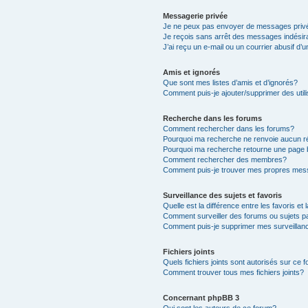
Messagerie privée
Je ne peux pas envoyer de messages priv
Je reçois sans arrêt des messages indésir
J’ai reçu un e-mail ou un courrier abusif d’u
Amis et ignorés
Que sont mes listes d’amis et d’ignorés?
Comment puis-je ajouter/supprimer des utili
Recherche dans les forums
Comment rechercher dans les forums?
Pourquoi ma recherche ne renvoie aucun ré
Pourquoi ma recherche retourne une page 
Comment rechercher des membres?
Comment puis-je trouver mes propres mess
Surveillance des sujets et favoris
Quelle est la différence entre les favoris et 
Comment surveiller des forums ou sujets pa
Comment puis-je supprimer mes surveillanc
Fichiers joints
Quels fichiers joints sont autorisés sur ce 
Comment trouver tous mes fichiers joints?
Concernant phpBB 3