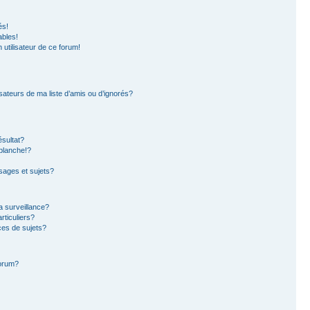
és!
ables!
n utilisateur de ce forum!
sateurs de ma liste d’amis ou d’ignorés?
sultat?
blanche!?
ages et sujets?
la surveillance?
rticuliers?
es de sujets?
forum?