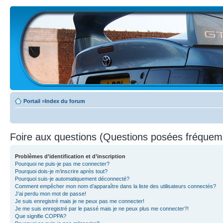
Portail
»
Index du forum
Foire aux questions (Questions posées fréque
Problèmes d’identification et d’inscription
Pourquoi ne puis-je pas me connecter?
Pourquoi dois-je m’inscrire après tout?
Pourquoi suis-je automatiquement déconnecté?
Comment empêcher mon nom d’apparaître dans la liste des utilisateurs connectés?
J’ai perdu mon mot de passe!
Je suis enregistré mais je ne peux pas me connecter!
Je me suis enregistré par le passé mais je ne peux plus me connecter?!
Que signifie COPPA?