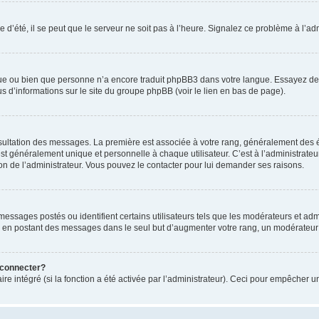
 d’été, il se peut que le serveur ne soit pas à l’heure. Signalez ce problème à l’adm
ngue ou bien que personne n’a encore traduit phpBB3 dans votre langue. Essayez de d
us d’informations sur le site du groupe phpBB (voir le lien en bas de page).
nsultation des messages. La première est associée à votre rang, généralement des é
généralement unique et personnelle à chaque utilisateur. C’est à l’administrateur d
sion de l’administrateur. Vous pouvez le contacter pour lui demander ses raisons.
essages postés ou identifient certains utilisateurs tels que les modérateurs et admi
ums en postant des messages dans le seul but d’augmenter votre rang, un modérateu
 connecter?
ire intégré (si la fonction a été activée par l’administrateur). Ceci pour empêcher un