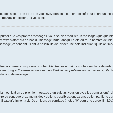
 des sujets. Il se peut que vous ayez besoin d’être enregistré pour écrire un mes
us
pouvez
participer aux votes, etc.
pprimer que vos propres messages. Vous pouvez modifier un message (quelquefois d
xte s’affichera en bas du message indiquant qu’il a été édité, le nombre de fois qu’
ssage, cependant ils ont la possibilité de laisser une note indiquant qu’ils ont mo
 Une fois créée, vous pouvez cocher
Attacher sa signature
sur le formulaire de réda
ateur (onglet
Préférences du forum --> Modifier les préférences de message
). Par 
rédaction de message.
u la modification du premier message d’un sujet (si vous en avez les permissions), c
titre du sondage et au moins deux options possibles, entrez une option par ligne
tilisateur”, limiter la durée en jours du sondage (mettre “0” pour une durée illimitée)