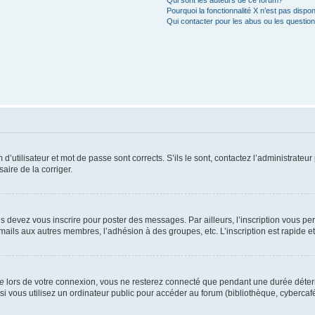
Qui sont les auteurs de ce forum?
Pourquoi la fonctionnalité X n’est pas dispon
Qui contacter pour les abus ou les questio
utilisateur et mot de passe sont corrects. S’ils le sont, contactez l’administrateur 
saire de la corriger.
s devez vous inscrire pour poster des messages. Par ailleurs, l’inscription vous p
mails aux autres membres, l’adhésion à des groupes, etc. L’inscription est rapide e
te
lors de votre connexion, vous ne resterez connecté que pendant une durée déterm
vous utilisez un ordinateur public pour accéder au forum (bibliothèque, cybercafé, u