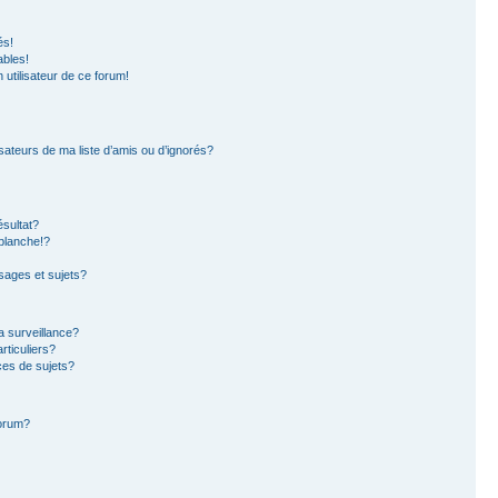
és!
ables!
n utilisateur de ce forum!
sateurs de ma liste d’amis ou d’ignorés?
sultat?
blanche!?
ages et sujets?
la surveillance?
rticuliers?
es de sujets?
forum?