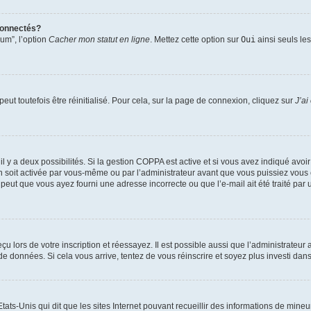
connectés?
rum”, l’option
Cacher mon statut en ligne
. Mettez cette option sur
Oui
ainsi seuls le
ut toutefois être réinitialisé. Pour cela, sur la page de connexion, cliquez sur
J’ai
, il y a deux possibilités. Si la gestion COPPA est active et si vous avez indiqué avoi
n soit activée par vous-même ou par l’administrateur avant que vous puissiez vous c
 peut que vous ayez fourni une adresse incorrecte ou que l’e-mail ait été traité par u
u lors de votre inscription et réessayez. Il est possible aussi que l’administrateur 
 de données. Si cela vous arrive, tentez de vous réinscrire et soyez plus investi dans
tats-Unis qui dit que les sites Internet pouvant recueillir des informations de mi