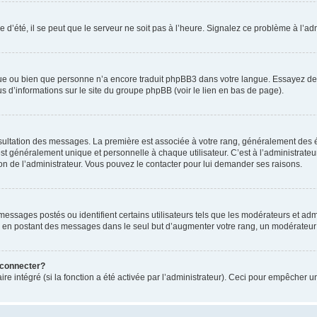
 d’été, il se peut que le serveur ne soit pas à l’heure. Signalez ce problème à l’adm
ngue ou bien que personne n’a encore traduit phpBB3 dans votre langue. Essayez de d
us d’informations sur le site du groupe phpBB (voir le lien en bas de page).
nsultation des messages. La première est associée à votre rang, généralement des é
généralement unique et personnelle à chaque utilisateur. C’est à l’administrateur d
sion de l’administrateur. Vous pouvez le contacter pour lui demander ses raisons.
essages postés ou identifient certains utilisateurs tels que les modérateurs et admi
ums en postant des messages dans le seul but d’augmenter votre rang, un modérateu
 connecter?
ire intégré (si la fonction a été activée par l’administrateur). Ceci pour empêcher un