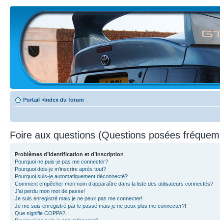
Portail
»
Index du forum
Foire aux questions (Questions posées fréque
Problèmes d’identification et d’inscription
Pourquoi ne puis-je pas me connecter?
Pourquoi dois-je m’inscrire après tout?
Pourquoi suis-je automatiquement déconnecté?
Comment empêcher mon nom d’apparaître dans la liste des utilisateurs connectés?
J’ai perdu mon mot de passe!
Je suis enregistré mais je ne peux pas me connecter!
Je me suis enregistré par le passé mais je ne peux plus me connecter?!
Que signifie COPPA?