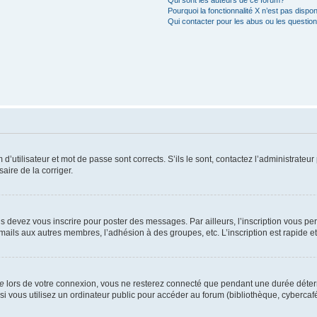
Qui sont les auteurs de ce forum?
Pourquoi la fonctionnalité X n’est pas dispon
Qui contacter pour les abus ou les questio
utilisateur et mot de passe sont corrects. S’ils le sont, contactez l’administrateur 
saire de la corriger.
s devez vous inscrire pour poster des messages. Par ailleurs, l’inscription vous p
mails aux autres membres, l’adhésion à des groupes, etc. L’inscription est rapide e
te
lors de votre connexion, vous ne resterez connecté que pendant une durée déterm
vous utilisez un ordinateur public pour accéder au forum (bibliothèque, cybercafé, u