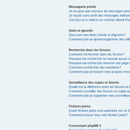
Messagerie privée
Je ne peux pas envoyer de messages priv
Je reçois sans arrêt des messages indésir
J’ai reçu un e-mail ou un courrier abusif d’u
Amis et ignorés
Que sont mes listes d’amis et d’ignorés?
Comment puis-je ajouter/supprimer des utili
Recherche dans les forums
Comment rechercher dans les forums?
Pourquoi ma recherche ne renvoie aucun ré
Pourquoi ma recherche retourne une page 
Comment rechercher des membres?
Comment puis-je trouver mes propres mess
Surveillance des sujets et favoris
Quelle est la différence entre les favoris et 
Comment surveiller des forums ou sujets pa
Comment puis-je supprimer mes surveillanc
Fichiers joints
Quels fichiers joints sont autorisés sur ce 
Comment trouver tous mes fichiers joints?
Concernant phpBB 3