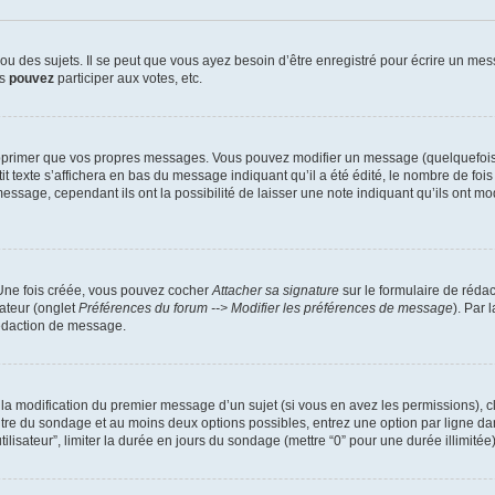
 des sujets. Il se peut que vous ayez besoin d’être enregistré pour écrire un mes
us
pouvez
participer aux votes, etc.
pprimer que vos propres messages. Vous pouvez modifier un message (quelquefois d
xte s’affichera en bas du message indiquant qu’il a été édité, le nombre de fois qu’
ssage, cependant ils ont la possibilité de laisser une note indiquant qu’ils ont mo
 Une fois créée, vous pouvez cocher
Attacher sa signature
sur le formulaire de réda
ateur (onglet
Préférences du forum --> Modifier les préférences de message
). Par 
rédaction de message.
u la modification du premier message d’un sujet (si vous en avez les permissions), c
titre du sondage et au moins deux options possibles, entrez une option par ligne
tilisateur”, limiter la durée en jours du sondage (mettre “0” pour une durée illimitée)