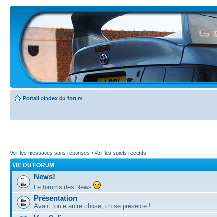
Portail
»
Index du forum
Voir les messages sans réponses
•
Voir les sujets récents
VIE DU FORUM
News!
Le forums des News
Présentation
Avant toute autre chose, on se présente !