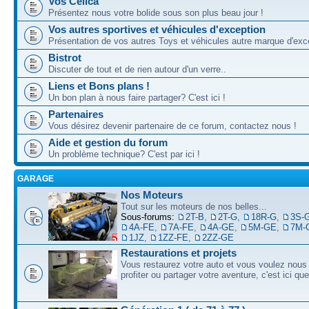
Vos Celica
Présentez nous votre bolide sous son plus beau jour !
Vos autres sportives et véhicules d'exception
Présentation de vos autres Toys et véhicules autre marque d'exce
Bistrot
Discuter de tout et de rien autour d'un verre..
Liens et Bons plans !
Un bon plan à nous faire partager? C'est ici !
Partenaires
Vous désirez devenir partenaire de ce forum, contactez nous !
Aide et gestion du forum
Un problème technique? C'est par ici !
GARAGE
Nos Moteurs
Tout sur les moteurs de nos belles...
Sous-forums:
2T-B
,
2T-G
,
18R-G
,
3S-
4A-FE
,
7A-FE
,
4A-GE
,
5M-GE
,
7M-
1JZ
,
1ZZ-FE
,
2ZZ-GE
Restaurations et projets
Vous restaurez votre auto et vous voulez nous 
profiter ou partager votre aventure, c'est ici qu