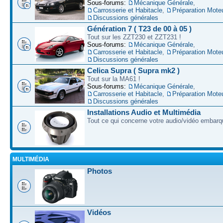
Sous-forums:
Mécanique Générale
,
Carrosserie et Habitacle
,
Préparation Mote
Discussions générales
Génération 7 ( T23 de 00 à 05 )
Tout sur les ZZT230 et ZZT231 !
Sous-forums:
Mécanique Générale
,
Carrosserie et Habitacle
,
Préparation Mote
Discussions générales
Celica Supra ( Supra mk2 )
Tout sur la MA61 !
Sous-forums:
Mécanique Générale
,
Carrosserie et Habitacle
,
Préparation Mote
Discussions générales
Installations Audio et Multimédia
Tout ce qui concerne votre audio/vidéo embarq
MULTIMÉDIA
Photos
Vidéos