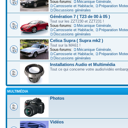
Sous-forums:
Mécanique Générale
,
Carrosserie et Habitacle
,
Préparation Mote
Discussions générales
Génération 7 ( T23 de 00 à 05 )
Tout sur les ZZT230 et ZZT231 !
Sous-forums:
Mécanique Générale
,
Carrosserie et Habitacle
,
Préparation Mote
Discussions générales
Celica Supra ( Supra mk2 )
Tout sur la MA61 !
Sous-forums:
Mécanique Générale
,
Carrosserie et Habitacle
,
Préparation Mote
Discussions générales
Installations Audio et Multimédia
Tout ce qui concerne votre audio/vidéo embarq
MULTIMÉDIA
Photos
Vidéos