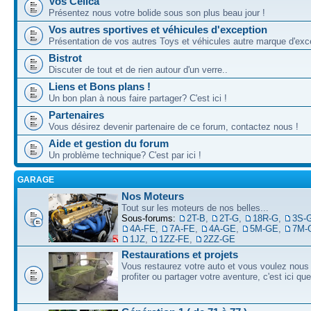
Vos Celica
Présentez nous votre bolide sous son plus beau jour !
Vos autres sportives et véhicules d'exception
Présentation de vos autres Toys et véhicules autre marque d'exce
Bistrot
Discuter de tout et de rien autour d'un verre..
Liens et Bons plans !
Un bon plan à nous faire partager? C'est ici !
Partenaires
Vous désirez devenir partenaire de ce forum, contactez nous !
Aide et gestion du forum
Un problème technique? C'est par ici !
GARAGE
Nos Moteurs
Tout sur les moteurs de nos belles...
Sous-forums:
2T-B
,
2T-G
,
18R-G
,
3S-
4A-FE
,
7A-FE
,
4A-GE
,
5M-GE
,
7M-
1JZ
,
1ZZ-FE
,
2ZZ-GE
Restaurations et projets
Vous restaurez votre auto et vous voulez nous 
profiter ou partager votre aventure, c'est ici qu