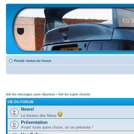
Portail
»
Index du forum
Voir les messages sans réponses
•
Voir les sujets récents
VIE DU FORUM
News!
Le forums des News
Présentation
Avant toute autre chose, on se présente !