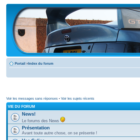
Portail
»
Index du forum
Voir les messages sans réponses
•
Voir les sujets récents
VIE DU FORUM
News!
Le forums des News
Présentation
Avant toute autre chose, on se présente !