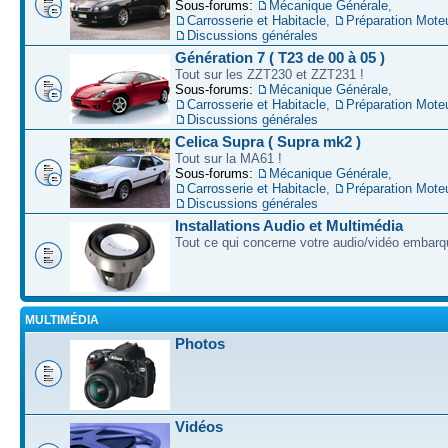
Sous-forums:
Mécanique Générale
,
Carrosserie et Habitacle
,
Préparation Mote
Discussions générales
Génération 7 ( T23 de 00 à 05 )
Tout sur les ZZT230 et ZZT231 !
Sous-forums:
Mécanique Générale
,
Carrosserie et Habitacle
,
Préparation Mote
Discussions générales
Celica Supra ( Supra mk2 )
Tout sur la MA61 !
Sous-forums:
Mécanique Générale
,
Carrosserie et Habitacle
,
Préparation Mote
Discussions générales
Installations Audio et Multimédia
Tout ce qui concerne votre audio/vidéo embarq
MULTIMÉDIA
Photos
Vidéos