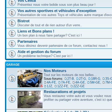
Vos Celica
Présentez nous votre bolide sous son plus beau jour !
Vos autres sportives et véhicules d'exception
Présentation de vos autres Toys et véhicules autre marque d'exce
Bistrot
Discuter de tout et de rien autour d'un verre..
Liens et Bons plans !
Un bon plan à nous faire partager? C'est ici !
Partenaires
Vous désirez devenir partenaire de ce forum, contactez nous !
Aide et gestion du forum
Un problème technique? C'est par ici !
GARAGE
Nos Moteurs
Tout sur les moteurs de nos belles...
Sous-forums:
2T-B
,
2T-G
,
18R-G
,
3S-
4A-FE
,
7A-FE
,
4A-GE
,
5M-GE
,
7M-
1JZ
,
1ZZ-FE
,
2ZZ-GE
Restaurations et projets
Vous restaurez votre auto et vous voulez nous 
profiter ou partager votre aventure, c'est ici qu