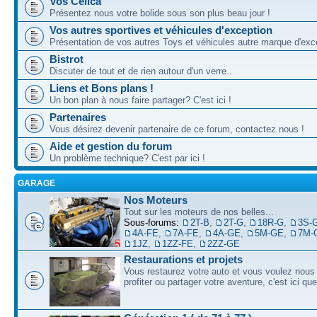
Vos Celica
Présentez nous votre bolide sous son plus beau jour !
Vos autres sportives et véhicules d'exception
Présentation de vos autres Toys et véhicules autre marque d'exce
Bistrot
Discuter de tout et de rien autour d'un verre..
Liens et Bons plans !
Un bon plan à nous faire partager? C'est ici !
Partenaires
Vous désirez devenir partenaire de ce forum, contactez nous !
Aide et gestion du forum
Un problème technique? C'est par ici !
GARAGE
Nos Moteurs
Tout sur les moteurs de nos belles...
Sous-forums:
2T-B
,
2T-G
,
18R-G
,
3S-
4A-FE
,
7A-FE
,
4A-GE
,
5M-GE
,
7M-
1JZ
,
1ZZ-FE
,
2ZZ-GE
Restaurations et projets
Vous restaurez votre auto et vous voulez nous 
profiter ou partager votre aventure, c'est ici qu