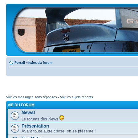
Portail
»
Index du forum
Voir les messages sans réponses
•
Voir les sujets récents
VIE DU FORUM
News!
Le forums des News
Présentation
Avant toute autre chose, on se présente !