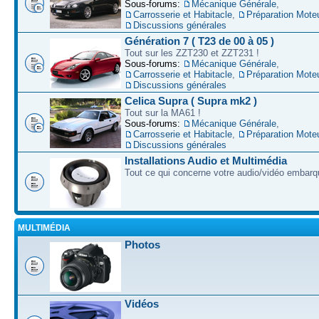
Sous-forums:
Mécanique Générale
,
Carrosserie et Habitacle
,
Préparation Mote
Discussions générales
Génération 7 ( T23 de 00 à 05 )
Tout sur les ZZT230 et ZZT231 !
Sous-forums:
Mécanique Générale
,
Carrosserie et Habitacle
,
Préparation Mote
Discussions générales
Celica Supra ( Supra mk2 )
Tout sur la MA61 !
Sous-forums:
Mécanique Générale
,
Carrosserie et Habitacle
,
Préparation Mote
Discussions générales
Installations Audio et Multimédia
Tout ce qui concerne votre audio/vidéo embarq
MULTIMÉDIA
Photos
Vidéos