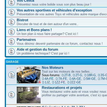
Vos Celica
Présentez nous votre bolide sous son plus beau jour !
Vos autres sportives et véhicules d'exception
Présentation de vos autres Toys et véhicules autre marque d'exce
Bistrot
Discuter de tout et de rien autour d'un verre..
Liens et Bons plans !
Un bon plan à nous faire partager? C'est ici !
Partenaires
Vous désirez devenir partenaire de ce forum, contactez nous !
Aide et gestion du forum
Un problème technique? C'est par ici !
GARAGE
Nos Moteurs
Tout sur les moteurs de nos belles...
Sous-forums:
2T-B
,
2T-G
,
18R-G
,
3S-
4A-FE
,
7A-FE
,
4A-GE
,
5M-GE
,
7M-
1JZ
,
1ZZ-FE
,
2ZZ-GE
Restaurations et projets
Vous restaurez votre auto et vous voulez nous 
profiter ou partager votre aventure, c'est ici qu