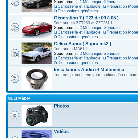
Sous-forums:
Mécanique Générale
,
Carrosserie et Habitacle
,
Préparation Mote
Discussions générales
Génération 7 ( T23 de 00 à 05 )
Tout sur les ZZT230 et ZZT231 !
Sous-forums:
Mécanique Générale
,
Carrosserie et Habitacle
,
Préparation Mote
Discussions générales
Celica Supra ( Supra mk2 )
Tout sur la MA61 !
Sous-forums:
Mécanique Générale
,
Carrosserie et Habitacle
,
Préparation Mote
Discussions générales
Installations Audio et Multimédia
Tout ce qui concerne votre audio/vidéo embarq
MULTIMÉDIA
Photos
Vidéos