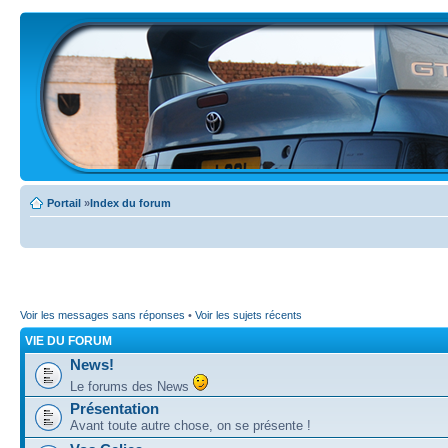
Portail
»
Index du forum
Voir les messages sans réponses
•
Voir les sujets récents
VIE DU FORUM
News!
Le forums des News
Présentation
Avant toute autre chose, on se présente !