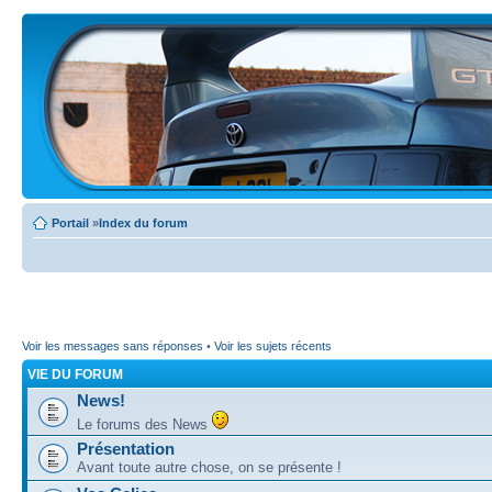
Portail
»
Index du forum
Voir les messages sans réponses
•
Voir les sujets récents
VIE DU FORUM
News!
Le forums des News
Présentation
Avant toute autre chose, on se présente !