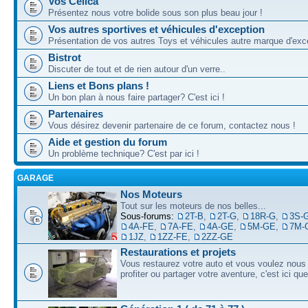
Vos Celica
Présentez nous votre bolide sous son plus beau jour !
Vos autres sportives et véhicules d'exception
Présentation de vos autres Toys et véhicules autre marque d'exce
Bistrot
Discuter de tout et de rien autour d'un verre..
Liens et Bons plans !
Un bon plan à nous faire partager? C'est ici !
Partenaires
Vous désirez devenir partenaire de ce forum, contactez nous !
Aide et gestion du forum
Un problème technique? C'est par ici !
GARAGE
Nos Moteurs
Tout sur les moteurs de nos belles...
Sous-forums:
2T-B
,
2T-G
,
18R-G
,
3S-
4A-FE
,
7A-FE
,
4A-GE
,
5M-GE
,
7M-
1JZ
,
1ZZ-FE
,
2ZZ-GE
Restaurations et projets
Vous restaurez votre auto et vous voulez nous 
profiter ou partager votre aventure, c'est ici qu