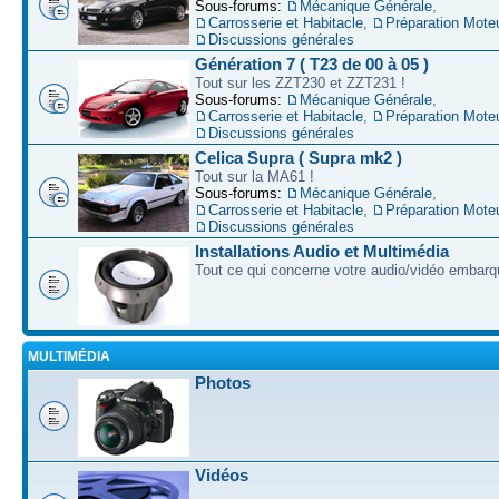
Sous-forums:
Mécanique Générale
,
Carrosserie et Habitacle
,
Préparation Mote
Discussions générales
Génération 7 ( T23 de 00 à 05 )
Tout sur les ZZT230 et ZZT231 !
Sous-forums:
Mécanique Générale
,
Carrosserie et Habitacle
,
Préparation Mote
Discussions générales
Celica Supra ( Supra mk2 )
Tout sur la MA61 !
Sous-forums:
Mécanique Générale
,
Carrosserie et Habitacle
,
Préparation Mote
Discussions générales
Installations Audio et Multimédia
Tout ce qui concerne votre audio/vidéo embarq
MULTIMÉDIA
Photos
Vidéos