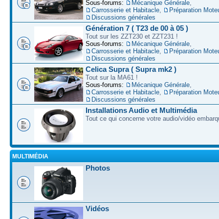
Sous-forums:
Mécanique Générale
,
Carrosserie et Habitacle
,
Préparation Mote
Discussions générales
Génération 7 ( T23 de 00 à 05 )
Tout sur les ZZT230 et ZZT231 !
Sous-forums:
Mécanique Générale
,
Carrosserie et Habitacle
,
Préparation Mote
Discussions générales
Celica Supra ( Supra mk2 )
Tout sur la MA61 !
Sous-forums:
Mécanique Générale
,
Carrosserie et Habitacle
,
Préparation Mote
Discussions générales
Installations Audio et Multimédia
Tout ce qui concerne votre audio/vidéo embarq
MULTIMÉDIA
Photos
Vidéos