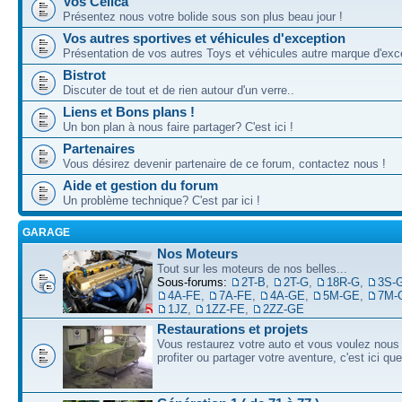
Vos Celica
Présentez nous votre bolide sous son plus beau jour !
Vos autres sportives et véhicules d'exception
Présentation de vos autres Toys et véhicules autre marque d'exce
Bistrot
Discuter de tout et de rien autour d'un verre..
Liens et Bons plans !
Un bon plan à nous faire partager? C'est ici !
Partenaires
Vous désirez devenir partenaire de ce forum, contactez nous !
Aide et gestion du forum
Un problème technique? C'est par ici !
GARAGE
Nos Moteurs
Tout sur les moteurs de nos belles...
Sous-forums:
2T-B
,
2T-G
,
18R-G
,
3S-
4A-FE
,
7A-FE
,
4A-GE
,
5M-GE
,
7M-
1JZ
,
1ZZ-FE
,
2ZZ-GE
Restaurations et projets
Vous restaurez votre auto et vous voulez nous 
profiter ou partager votre aventure, c'est ici qu