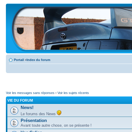
Portail
»
Index du forum
Voir les messages sans réponses
•
Voir les sujets récents
VIE DU FORUM
News!
Le forums des News
Présentation
Avant toute autre chose, on se présente !