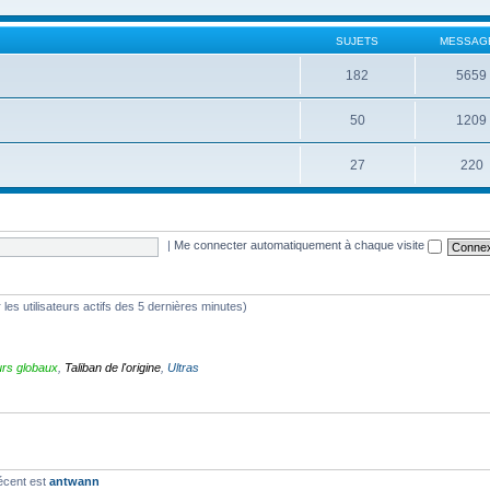
SUJETS
MESSAG
182
5659
50
1209
27
220
|
Me connecter automatiquement à chaque visite
r les utilisateurs actifs des 5 dernières minutes)
rs globaux
,
Taliban de l'origine
,
Ultras
récent est
antwann