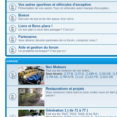
Vos autres sportives et véhicules d'exception
Présentation de vos autres Toys et véhicules autre marque d'exception...
Bistrot
Discuter de tout et de rien autour d'un verre..
Liens et Bons plans !
Un bon plan à nous faire partager? C'est ici !
Partenaires
Vous désirez devenir partenaire de ce forum, contactez nous !
Aide et gestion du forum
Un problème technique? C'est par ici !
GARAGE
Nos Moteurs
Tout sur les moteurs de nos belles...
Sous-forums:
2T-B
,
2T-G
,
18R-G
,
3S-GE
,
7M-GE
,
7M-GTE
,
1JZ
,
1ZZ-FE
,
2ZZ-GE
Restaurations et projets
Vous restaurez votre auto et vous voulez nous en faire pr
passe !
Génération 1 ( de 71 à 77 )
Tout sur les TA22, TA23, TA28, et les RA !
Sous-forums:
Mécanique Générale
,
Carrosserie et