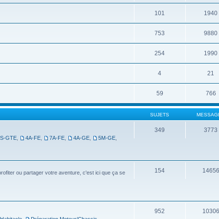
101
1940
753
9880
254
1990
4
21
59
766
SUJETS
MESSAG
349
3773
3S-GTE
,
4A-FE
,
7A-FE
,
4A-GE
,
5M-GE
,
154
1465
ofiter ou partager votre aventure, c'est ici que ça se
952
1030
 Habitacle
,
Préparation Moteur/Chassis
,