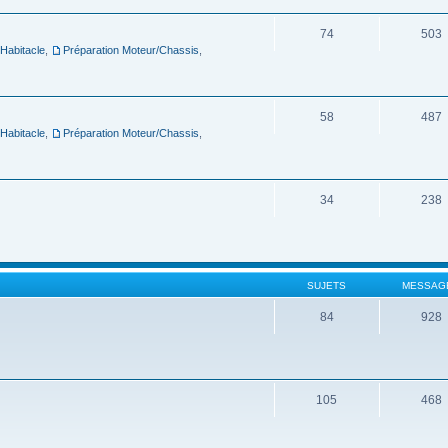
74
503
 Habitacle
,
Préparation Moteur/Chassis
,
58
487
 Habitacle
,
Préparation Moteur/Chassis
,
34
238
SUJETS
MESSAG
84
928
105
468