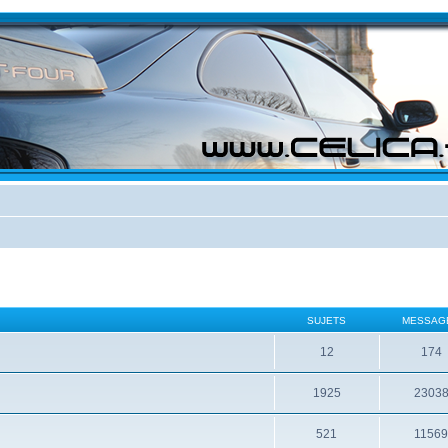
SUJETS
MESSAG
12
174
1925
2303
521
1156