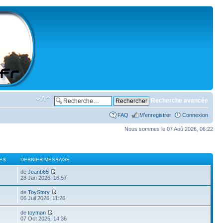
Recherche avancée
FAQ
M’enregistrer
Connexion
Nous sommes le 07 Aoû 2026, 06:22
ES
DERNIER MESSAGE
de
Jeanb65
28 Jan 2026, 16:57
de
ToyStory
8
06 Juil 2026, 11:26
de
toyman
9
07 Oct 2025, 14:36