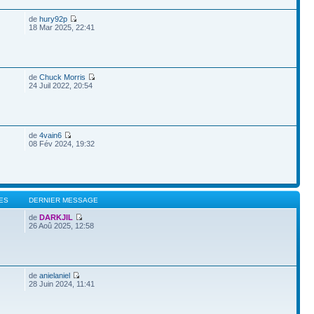
de
hury92p
18 Mar 2025, 22:41
de
Chuck Morris
24 Juil 2022, 20:54
de
4vain6
08 Fév 2024, 19:32
ES
DERNIER MESSAGE
de
DARKJIL
26 Aoû 2025, 12:58
de
anielaniel
28 Juin 2024, 11:41