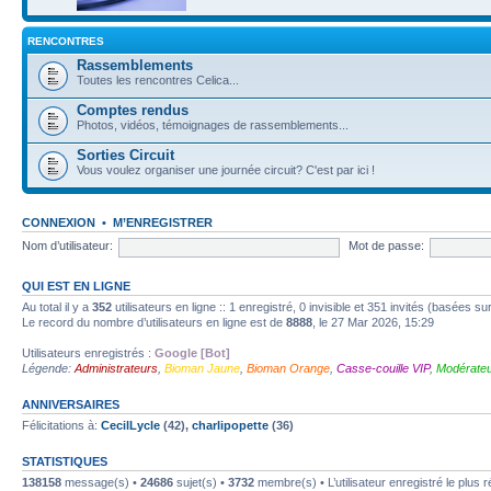
RENCONTRES
Rassemblements
Toutes les rencontres Celica...
Comptes rendus
Photos, vidéos, témoignages de rassemblements...
Sorties Circuit
Vous voulez organiser une journée circuit? C'est par ici !
CONNEXION
•
M’ENREGISTRER
Nom d’utilisateur:
Mot de passe:
QUI EST EN LIGNE
Au total il y a
352
utilisateurs en ligne :: 1 enregistré, 0 invisible et 351 invités (basées su
Le record du nombre d’utilisateurs en ligne est de
8888
, le 27 Mar 2026, 15:29
Utilisateurs enregistrés :
Google [Bot]
Légende:
Administrateurs
,
Bioman Jaune
,
Bioman Orange
,
Casse-couille VIP
,
Modérateu
ANNIVERSAIRES
Félicitations à:
CecilLycle
(42),
charlipopette
(36)
STATISTIQUES
138158
message(s) •
24686
sujet(s) •
3732
membre(s) • L’utilisateur enregistré le plus 