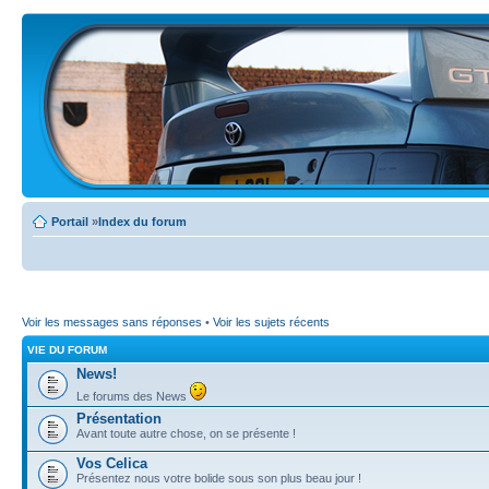
Portail
»
Index du forum
Voir les messages sans réponses
•
Voir les sujets récents
VIE DU FORUM
News!
Le forums des News
Présentation
Avant toute autre chose, on se présente !
Vos Celica
Présentez nous votre bolide sous son plus beau jour !