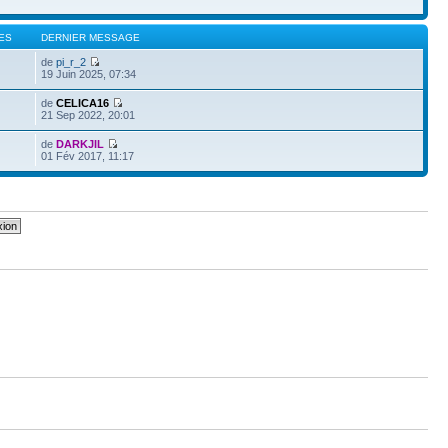
ES
DERNIER MESSAGE
de
pi_r_2
19 Juin 2025, 07:34
de
CELICA16
21 Sep 2022, 20:01
de
DARKJIL
01 Fév 2017, 11:17