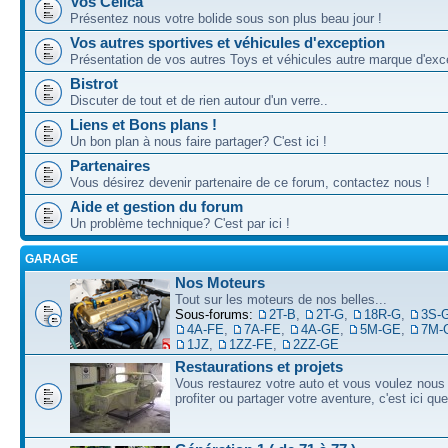
Vos Celica
Présentez nous votre bolide sous son plus beau jour !
Vos autres sportives et véhicules d'exception
Présentation de vos autres Toys et véhicules autre marque d'exce
Bistrot
Discuter de tout et de rien autour d'un verre..
Liens et Bons plans !
Un bon plan à nous faire partager? C'est ici !
Partenaires
Vous désirez devenir partenaire de ce forum, contactez nous !
Aide et gestion du forum
Un problème technique? C'est par ici !
GARAGE
Nos Moteurs
Tout sur les moteurs de nos belles...
Sous-forums:
2T-B
,
2T-G
,
18R-G
,
3S-
4A-FE
,
7A-FE
,
4A-GE
,
5M-GE
,
7M-
1JZ
,
1ZZ-FE
,
2ZZ-GE
Restaurations et projets
Vous restaurez votre auto et vous voulez nous 
profiter ou partager votre aventure, c'est ici qu