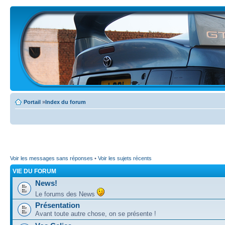
Portail
»
Index du forum
Voir les messages sans réponses
•
Voir les sujets récents
VIE DU FORUM
News!
Le forums des News
Présentation
Avant toute autre chose, on se présente !