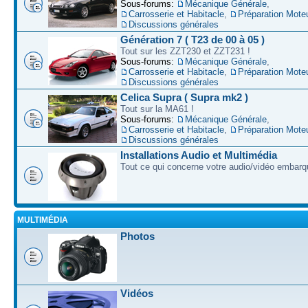
Sous-forums:
Mécanique Générale
,
Carrosserie et Habitacle
,
Préparation Mote
Discussions générales
Génération 7 ( T23 de 00 à 05 )
Tout sur les ZZT230 et ZZT231 !
Sous-forums:
Mécanique Générale
,
Carrosserie et Habitacle
,
Préparation Mote
Discussions générales
Celica Supra ( Supra mk2 )
Tout sur la MA61 !
Sous-forums:
Mécanique Générale
,
Carrosserie et Habitacle
,
Préparation Mote
Discussions générales
Installations Audio et Multimédia
Tout ce qui concerne votre audio/vidéo embarq
MULTIMÉDIA
Photos
Vidéos