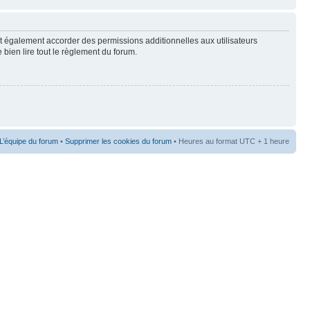
t également accorder des permissions additionnelles aux utilisateurs
 bien lire tout le règlement du forum.
L’équipe du forum
•
Supprimer les cookies du forum
• Heures au format UTC + 1 heure