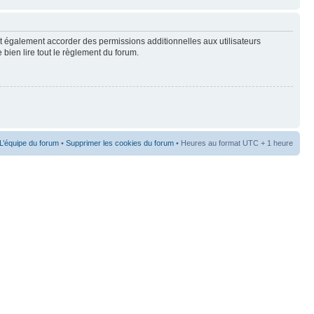
t également accorder des permissions additionnelles aux utilisateurs
 bien lire tout le règlement du forum.
L’équipe du forum
•
Supprimer les cookies du forum
• Heures au format UTC + 1 heure