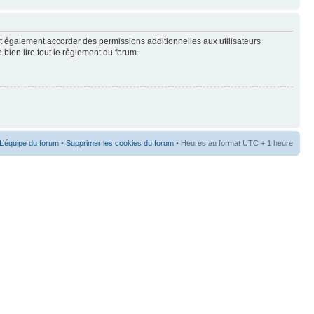
t également accorder des permissions additionnelles aux utilisateurs
 bien lire tout le règlement du forum.
L’équipe du forum
•
Supprimer les cookies du forum
• Heures au format UTC + 1 heure