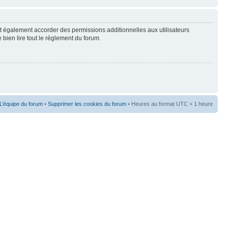
t également accorder des permissions additionnelles aux utilisateurs
 bien lire tout le règlement du forum.
L’équipe du forum
•
Supprimer les cookies du forum
• Heures au format UTC + 1 heure