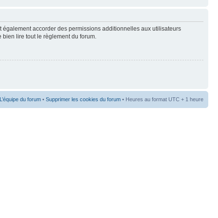
t également accorder des permissions additionnelles aux utilisateurs
 bien lire tout le règlement du forum.
L’équipe du forum
•
Supprimer les cookies du forum
• Heures au format UTC + 1 heure