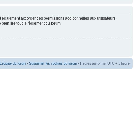
t également accorder des permissions additionnelles aux utilisateurs
 bien lire tout le règlement du forum.
L’équipe du forum
•
Supprimer les cookies du forum
• Heures au format UTC + 1 heure