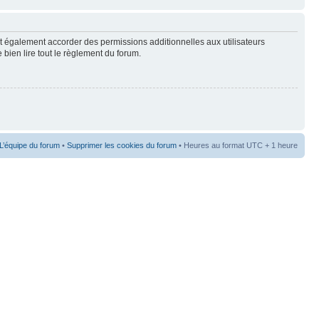
t également accorder des permissions additionnelles aux utilisateurs
 bien lire tout le règlement du forum.
L’équipe du forum
•
Supprimer les cookies du forum
• Heures au format UTC + 1 heure