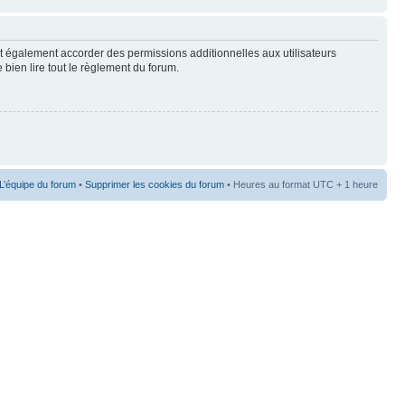
t également accorder des permissions additionnelles aux utilisateurs
 bien lire tout le règlement du forum.
L’équipe du forum
•
Supprimer les cookies du forum
• Heures au format UTC + 1 heure