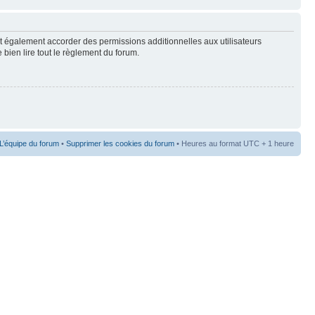
t également accorder des permissions additionnelles aux utilisateurs
 bien lire tout le règlement du forum.
L’équipe du forum
•
Supprimer les cookies du forum
• Heures au format UTC + 1 heure