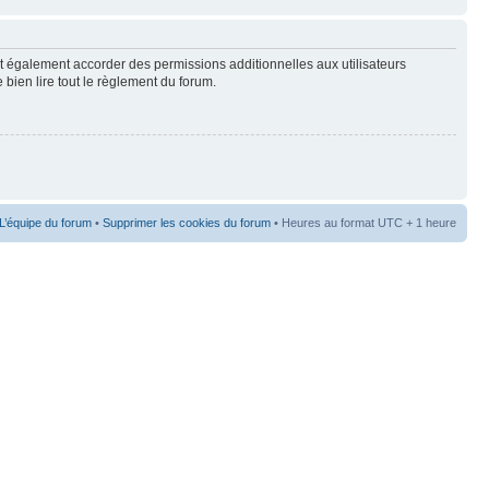
t également accorder des permissions additionnelles aux utilisateurs
 bien lire tout le règlement du forum.
L’équipe du forum
•
Supprimer les cookies du forum
• Heures au format UTC + 1 heure