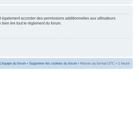
t également accorder des permissions additionnelles aux utilisateurs
 bien lire tout le règlement du forum.
L’équipe du forum
•
Supprimer les cookies du forum
• Heures au format UTC + 1 heure