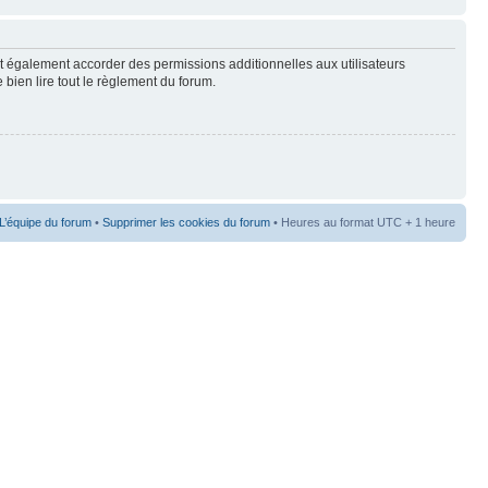
t également accorder des permissions additionnelles aux utilisateurs
 bien lire tout le règlement du forum.
L’équipe du forum
•
Supprimer les cookies du forum
• Heures au format UTC + 1 heure