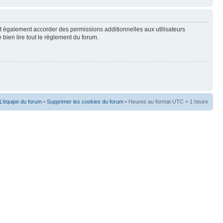
t également accorder des permissions additionnelles aux utilisateurs
 bien lire tout le règlement du forum.
L’équipe du forum
•
Supprimer les cookies du forum
• Heures au format UTC + 1 heure