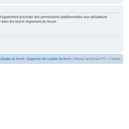
t également accorder des permissions additionnelles aux utilisateurs
 bien lire tout le règlement du forum.
L’équipe du forum
•
Supprimer les cookies du forum
• Heures au format UTC + 1 heure