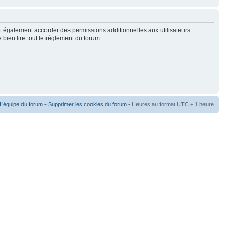
t également accorder des permissions additionnelles aux utilisateurs
 bien lire tout le règlement du forum.
L’équipe du forum
•
Supprimer les cookies du forum
• Heures au format UTC + 1 heure