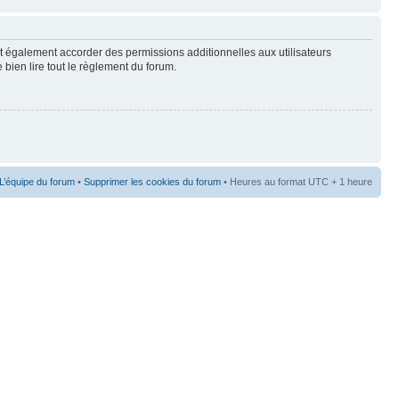
t également accorder des permissions additionnelles aux utilisateurs
 bien lire tout le règlement du forum.
L’équipe du forum
•
Supprimer les cookies du forum
• Heures au format UTC + 1 heure