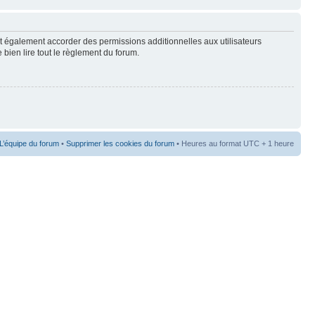
t également accorder des permissions additionnelles aux utilisateurs
 bien lire tout le règlement du forum.
L’équipe du forum
•
Supprimer les cookies du forum
• Heures au format UTC + 1 heure