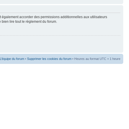
t également accorder des permissions additionnelles aux utilisateurs
 bien lire tout le règlement du forum.
L’équipe du forum
•
Supprimer les cookies du forum
• Heures au format UTC + 1 heure