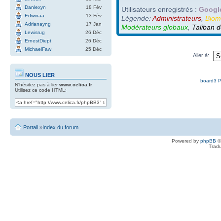
Danlexyn
18 Fév
Utilisateurs enregistrés :
Google
Edwinaa
13 Fév
Légende:
Administrateurs
,
Biom
Adrianayng
17 Jan
Modérateurs globaux
,
Taliban d
Lewisrug
26 Déc
ErnestDiept
26 Déc
MichaelFaw
25 Déc
Aller à:
NOUS LIER
board3 P
N'hésitez pas à lier
www.celica.fr
.
Utilisez ce code HTML:
Portail
»
Index du forum
Powered by
phpBB
©
Tradu