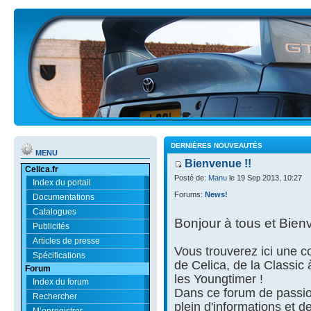
DERNIÈRES NOUVEAUTÉS
MENU
Bienvenue !!
Celica.fr
Posté de:
Manu
le 19 Sep 2013, 10:27
Index du portail
Forums:
News!
Documentations
Catalogues
Bonjour à tous et Bien
Publicités
Articles de presse
Vous trouverez ici une
Spécifications
de Celica, de la Classic
Forum
les Youngtimer !
Index du forum
Dans ce forum de passio
Rechercher
plein d'informations et d
M’enregistrer