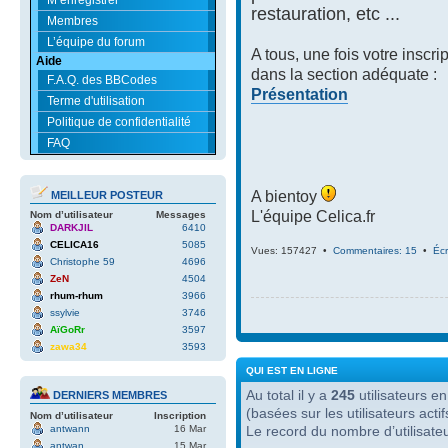
restauration, etc ...
Membres
L’équipe du forum
A tous, une fois votre inscri
Aide
dans la section adéquate :
F.A.Q. des BBCodes
Présentation
Terme d'utilisation
Politique de confidentialité
FAQ
A bientoy
MEILLEUR POSTEUR
L'équipe Celica.fr
Nom d’utilisateur
Messages
DARKJIL
6410
CELICA16
5085
Vues: 157427 •
Commentaires: 15
•
Écr
Christophe 59
4696
ZeN
4504
rhum-rhum
3966
ssylvie
3746
AïGoRr
3597
zawa34
3593
QUI EST EN LIGNE
Au total il y a
245
utilisateurs en 
DERNIERS MEMBRES
(basées sur les utilisateurs act
Nom d’utilisateur
Inscription
antwann
16 Mar
Le record du nombre d’utilisate
antwan
15 Mar