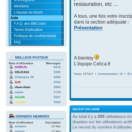
restauration, etc ...
Membres
L’équipe du forum
A tous, une fois votre inscri
Aide
dans la section adéquate :
F.A.Q. des BBCodes
Présentation
Terme d'utilisation
Politique de confidentialité
FAQ
A bientoy
MEILLEUR POSTEUR
L'équipe Celica.fr
Nom d’utilisateur
Messages
DARKJIL
6410
CELICA16
5085
Vues: 157417 •
Commentaires: 15
•
Écr
Christophe 59
4696
ZeN
4504
rhum-rhum
3966
ssylvie
3746
AïGoRr
3597
zawa34
3593
QUI EST EN LIGNE
Au total il y a
255
utilisateurs en 
DERNIERS MEMBRES
(basées sur les utilisateurs act
Nom d’utilisateur
Inscription
antwann
16 Mar
Le record du nombre d’utilisate
antwan
15 Mar