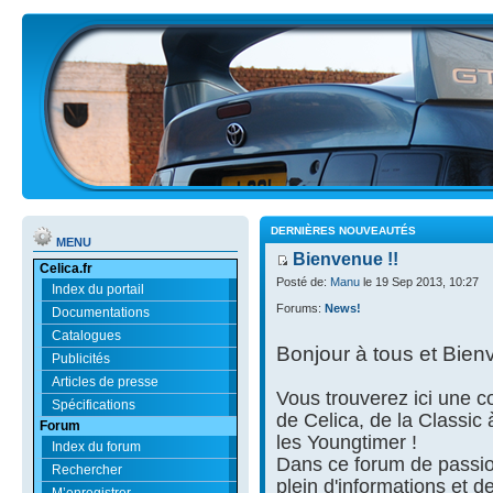
DERNIÈRES NOUVEAUTÉS
MENU
Bienvenue !!
Celica.fr
Posté de:
Manu
le 19 Sep 2013, 10:27
Index du portail
Forums:
News!
Documentations
Catalogues
Bonjour à tous et Bien
Publicités
Articles de presse
Vous trouverez ici une
Spécifications
de Celica, de la Classic
Forum
les Youngtimer !
Index du forum
Dans ce forum de passio
Rechercher
plein d'informations et d
M’enregistrer