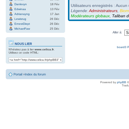
Danlexyn
18 Fév
Utilisateurs enregistrés : Aucun 
Edwinaa
13 Fév
Légende:
Administrateurs
,
Biom
Adrianayng
17 Jan
Modérateurs globaux
,
Taliban d
Lewisrug
26 Déc
ErnestDiept
26 Déc
MichaelFaw
25 Déc
Aller à:
NOUS LIER
board3 P
N'hésitez pas à lier
www.celica.fr
.
Utilisez ce code HTML:
Portail
»
Index du forum
Powered by
phpBB
©
Tradu