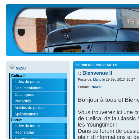
DERNIÈRES NOUVEAUTÉS
MENU
Bienvenue !!
Celica.fr
Posté de:
Manu
le 19 Sep 2013, 10:27
Index du portail
Forums:
News!
Documentations
Catalogues
Bonjour à tous et Bien
Publicités
Articles de presse
Vous trouverez ici une
Spécifications
de Celica, de la Classic
Forum
les Youngtimer !
Index du forum
Dans ce forum de passio
Rechercher
plein d'informations et d
M’enregistrer