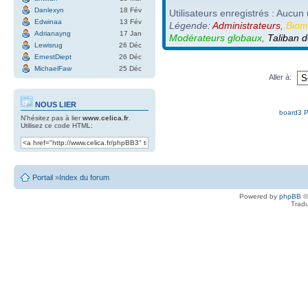
Danlexyn
18 Fév
Utilisateurs enregistrés : Aucun 
Edwinaa
13 Fév
Légende:
Administrateurs
,
Biom
Adrianayng
17 Jan
Modérateurs globaux
,
Taliban d
Lewisrug
26 Déc
ErnestDiept
26 Déc
MichaelFaw
25 Déc
Aller à:
NOUS LIER
board3 P
N'hésitez pas à lier
www.celica.fr
.
Utilisez ce code HTML:
Portail
»
Index du forum
Powered by
phpBB
©
Tradu