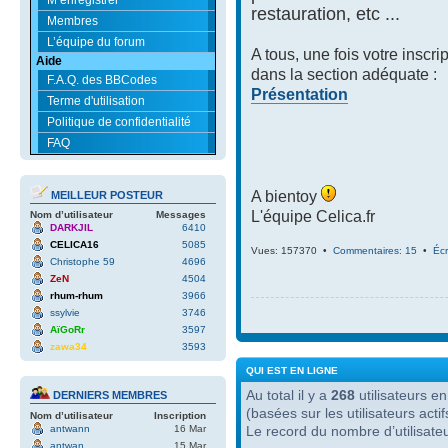
restauration, etc ...
Membres
L’équipe du forum
A tous, une fois votre inscri
Aide
dans la section adéquate :
F.A.Q. des BBCodes
Présentation
Terme d'utilisation
Politique de confidentialité
FAQ
A bientoy
MEILLEUR POSTEUR
L'équipe Celica.fr
Nom d’utilisateur
Messages
DARKJIL
6410
CELICA16
5085
Vues: 157370 •
Commentaires: 15
•
Écr
Christophe 59
4696
ZeN
4504
rhum-rhum
3966
ssylvie
3746
AïGoRr
3597
zawa34
3593
QUI EST EN LIGNE
Au total il y a
268
utilisateurs en 
DERNIERS MEMBRES
(basées sur les utilisateurs act
Nom d’utilisateur
Inscription
antwann
16 Mar
Le record du nombre d’utilisate
antwan
15 Mar