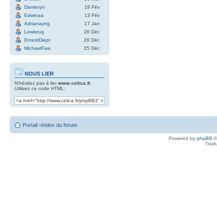
Danlexyn
18 Fév
Edwinaa
13 Fév
Adrianayng
17 Jan
Lewisrug
26 Déc
ErnestDiept
26 Déc
MichaelFaw
25 Déc
NOUS LIER
N'hésitez pas à lier
www.celica.fr
.
Utilisez ce code HTML:
Portail
»
Index du forum
Powered by
phpBB
©
Tradu