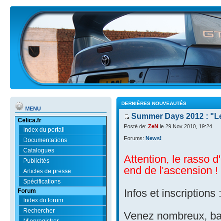
DERNIÈRES NOUVEAUTÉS
MENU
Summer Days 2012 : "Le
Celica.fr
Posté de:
ZeN
le 29 Nov 2010, 19:24
Index du portail
Forums:
News!
Documentations
Catalogues
Attention, le rasso d
Publicités
end de l'ascension !
Articles de presse
Spécifications
Forum
Infos et inscriptions 
Index du forum
Rechercher
Venez nombreux, ball
M’enregistrer