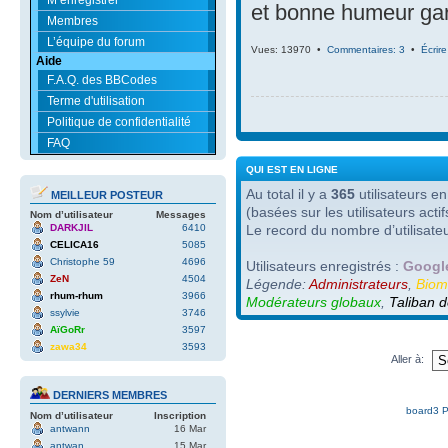
et bonne humeur ga
Membres
L’équipe du forum
Vues: 13970 •
Commentaires: 3
•
Écrir
Aide
F.A.Q. des BBCodes
Terme d'utilisation
Politique de confidentialité
FAQ
QUI EST EN LIGNE
Au total il y a
365
utilisateurs en 
MEILLEUR POSTEUR
(basées sur les utilisateurs act
Nom d’utilisateur
Messages
DARKJIL
6410
Le record du nombre d’utilisate
CELICA16
5085
Christophe 59
4696
Utilisateurs enregistrés :
Google
ZeN
4504
Légende:
Administrateurs
,
Biom
rhum-rhum
3966
Modérateurs globaux
,
Taliban d
ssylvie
3746
AïGoRr
3597
zawa34
3593
Aller à:
DERNIERS MEMBRES
board3 P
Nom d’utilisateur
Inscription
antwann
16 Mar
antwan
15 Mar