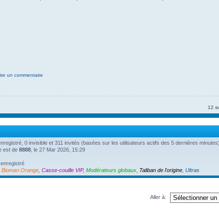
ire un commentaire
12 s
 enregistré, 0 invisible et 311 invités (basées sur les utilisateurs actifs des 5 dernières minutes
ne est de
8888
, le 27 Mar 2026, 15:29
 enregistré
,
Bioman Orange
,
Casse-couille VIP
,
Modérateurs globaux
,
Taliban de l'origine
,
Ultras
Aller à: