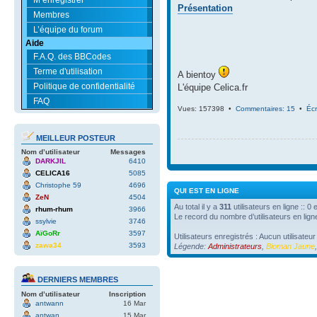
Présentation
Membres
L’équipe du forum
Aide
F.A.Q. des BBCodes
Terme d'utilisation
A bientoy
Politique de confidentialité
L'équipe Celica.fr
FAQ
Vues: 157398 •
Commentaires: 15
•
Écr
MEILLEUR POSTEUR
Nom d’utilisateur
Messages
DARKJIL
6410
CELICA16
5085
Christophe 59
4696
QUI EST EN LIGNE
ZeN
4504
Au total il y a
311
utilisateurs en ligne :: 0
rhum-rhum
3966
Le record du nombre d’utilisateurs en lig
ssylvie
3746
AïGoRr
3597
Utilisateurs enregistrés : Aucun utilisateur
zawa34
3593
Légende:
Administrateurs
,
Bioman Jaune
DERNIERS MEMBRES
Nom d’utilisateur
Inscription
antwann
16 Mar
antwan
15 Mar