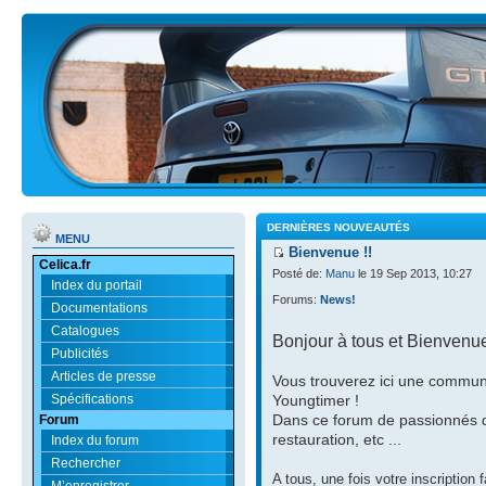
DERNIÈRES NOUVEAUTÉS
MENU
Bienvenue !!
Celica.fr
Posté de:
Manu
le 19 Sep 2013, 10:27
Index du portail
Forums:
News!
Documentations
Catalogues
Bonjour à tous et Bienvenue
Publicités
Articles de presse
Vous trouverez ici une communa
Spécifications
Youngtimer !
Dans ce forum de passionnés qu
Forum
restauration, etc ...
Index du forum
Rechercher
A tous, une fois votre inscription
M’enregistrer