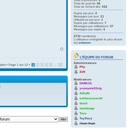
Total d'annonces:
0
Total de post-its:
66
Total de fichiers liés:
532
Sujets par jour:
4
Messages par jour:
21
Utilisateurs par jour:
1
Sujets par utilisateurs:
7
Messages par utilisateurs:
37
Messages par sujets:
6
3732
membre(s)
L’utilisateur enregistré le plus récent
est
antwann
L’ÉQUIPE DU FORUM
Administrateurs
ujets • Page
1
sur
12
•
...
1
2
3
4
5
12
Phy
ZeN
Modérateurs
DARKJIL
)
yvomyale02elg
AïGoRr
emiliencasse44
fanch
mamtungs
Tavu
ToyStory
rhum-rhum