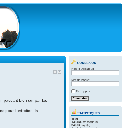
CONNEXION
Nom d’utilisateur:
1
2
Mot de passe:
Me rappeler
n passant bien sûr par les
 pour l'entretien, la
STATISTIQUES
Total
138158
message(s)
24686
sujet(s)