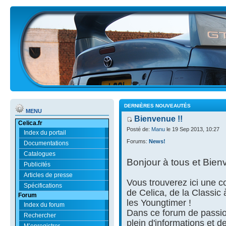
DERNIÈRES NOUVEAUTÉS
MENU
Bienvenue !!
Celica.fr
Posté de:
Manu
le 19 Sep 2013, 10:27
Index du portail
Forums:
News!
Documentations
Catalogues
Bonjour à tous et Bien
Publicités
Articles de presse
Vous trouverez ici une
Spécifications
de Celica, de la Classic
Forum
les Youngtimer !
Index du forum
Dans ce forum de passio
Rechercher
plein d'informations et d
M’enregistrer