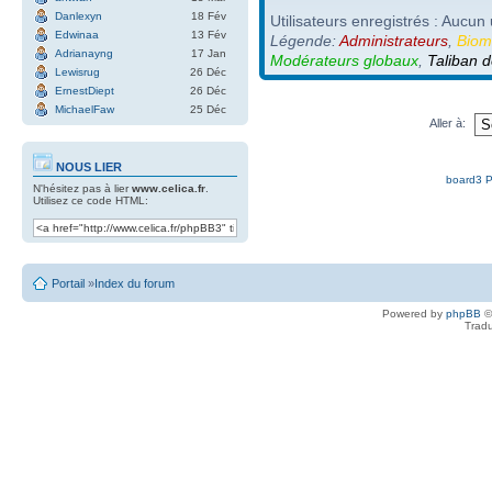
Danlexyn
18 Fév
Utilisateurs enregistrés : Aucun 
Edwinaa
13 Fév
Légende:
Administrateurs
,
Biom
Adrianayng
17 Jan
Modérateurs globaux
,
Taliban d
Lewisrug
26 Déc
ErnestDiept
26 Déc
MichaelFaw
25 Déc
Aller à:
NOUS LIER
board3 P
N'hésitez pas à lier
www.celica.fr
.
Utilisez ce code HTML:
Portail
»
Index du forum
Powered by
phpBB
©
Tradu