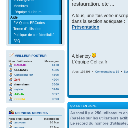
restauration, etc ...
Membres
L’équipe du forum
A tous, une fois votre inscri
Aide
dans la section adéquate :
F.A.Q. des BBCodes
Présentation
Terme d'utilisation
Politique de confidentialité
FAQ
A bientoy
MEILLEUR POSTEUR
L'équipe Celica.fr
Nom d’utilisateur
Messages
DARKJIL
6410
CELICA16
5085
Vues: 157398 •
Commentaires: 15
•
Écr
Christophe 59
4696
ZeN
4504
rhum-rhum
3966
ssylvie
3746
AïGoRr
3597
zawa34
3593
QUI EST EN LIGNE
Au total il y a
256
utilisateurs en 
DERNIERS MEMBRES
(basées sur les utilisateurs act
Nom d’utilisateur
Inscription
antwann
16 Mar
Le record du nombre d’utilisate
antwan
15 Mar