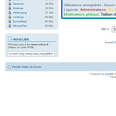
Danlexyn
18 Fév
Utilisateurs enregistrés : Aucun 
Edwinaa
13 Fév
Légende:
Administrateurs
,
Biom
Adrianayng
17 Jan
Modérateurs globaux
,
Taliban d
Lewisrug
26 Déc
ErnestDiept
26 Déc
MichaelFaw
25 Déc
Aller à:
NOUS LIER
board3 P
N'hésitez pas à lier
www.celica.fr
.
Utilisez ce code HTML:
Portail
»
Index du forum
Powered by
phpBB
©
Tradu