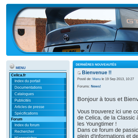
DERNIÈRES NOUVEAUTÉS
MENU
Bienvenue !!
Celica.fr
Posté de:
Manu
le 19 Sep 2013, 10:27
Index du portail
Forums:
News!
Documentations
Catalogues
Bonjour à tous et Bien
Publicités
Articles de presse
Vous trouverez ici une
Spécifications
de Celica, de la Classic
Forum
les Youngtimer !
Index du forum
Dans ce forum de passio
Rechercher
plein d'informations et d
M’enregistrer