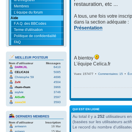
restauration, etc ...
Membres
L’équipe du forum
A tous, une fois votre inscri
Aide
dans la section adéquate :
F.A.Q. des BBCodes
Présentation
Terme d'utilisation
Politique de confidentialité
FAQ
A bientoy
MEILLEUR POSTEUR
L'équipe Celica.fr
Nom d’utilisateur
Messages
DARKJIL
6410
CELICA16
5085
Vues: 157477 •
Commentaires: 15
•
Écr
Christophe 59
4696
ZeN
4504
rhum-rhum
3966
ssylvie
3746
AïGoRr
3597
zawa34
3593
QUI EST EN LIGNE
Au total il y a
252
utilisateurs en 
DERNIERS MEMBRES
(basées sur les utilisateurs act
Nom d’utilisateur
Inscription
antwann
16 Mar
Le record du nombre d’utilisate
antwan
15 Mar