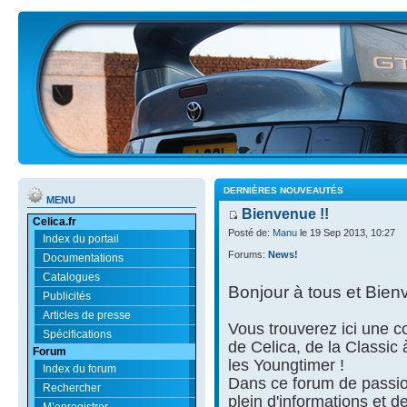
DERNIÈRES NOUVEAUTÉS
MENU
Bienvenue !!
Celica.fr
Posté de:
Manu
le 19 Sep 2013, 10:27
Index du portail
Forums:
News!
Documentations
Catalogues
Bonjour à tous et Bien
Publicités
Articles de presse
Vous trouverez ici une
Spécifications
de Celica, de la Classic
Forum
les Youngtimer !
Index du forum
Dans ce forum de passio
Rechercher
plein d'informations et d
M’enregistrer