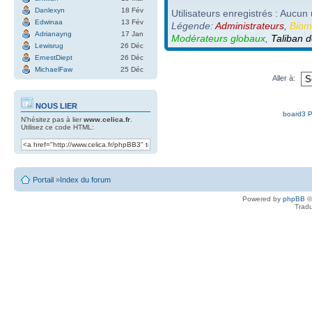
Danlexyn
18 Fév
Utilisateurs enregistrés : Aucun 
Edwinaa
13 Fév
Légende:
Administrateurs
,
Biom
Adrianayng
17 Jan
Modérateurs globaux
,
Taliban d
Lewisrug
26 Déc
ErnestDiept
26 Déc
MichaelFaw
25 Déc
Aller à:
NOUS LIER
board3 P
N'hésitez pas à lier
www.celica.fr
.
Utilisez ce code HTML:
Portail
»
Index du forum
Powered by
phpBB
©
Tradu