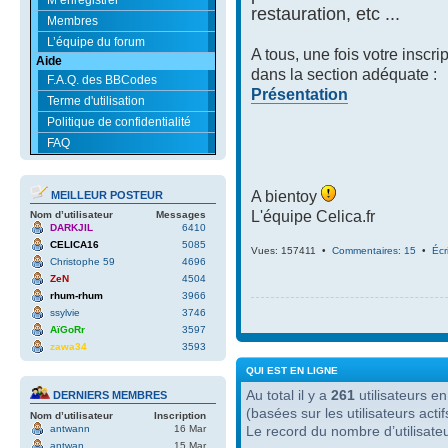
restauration, etc ...
Membres
L’équipe du forum
A tous, une fois votre inscri
Aide
dans la section adéquate :
F.A.Q. des BBCodes
Présentation
Terme d'utilisation
Politique de confidentialité
FAQ
A bientoy
MEILLEUR POSTEUR
L'équipe Celica.fr
Nom d’utilisateur
Messages
DARKJIL
6410
CELICA16
5085
Vues: 157411 •
Commentaires: 15
•
Écr
Christophe 59
4696
ZeN
4504
rhum-rhum
3966
ssylvie
3746
AïGoRr
3597
zawa34
3593
QUI EST EN LIGNE
Au total il y a
261
utilisateurs en 
DERNIERS MEMBRES
(basées sur les utilisateurs act
Nom d’utilisateur
Inscription
antwann
16 Mar
Le record du nombre d’utilisate
antwan
15 Mar