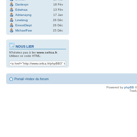
Danlexyn
18 Fév
Edwinaa
13 Fév
Adrianayng
17 Jan
Lewisrug
26 Déc
ErnestDiept
26 Déc
MichaelFaw
25 Déc
NOUS LIER
N'hésitez pas à lier
www.celica.fr
.
Utilisez ce code HTML:
Portail
»
Index du forum
Powered by
phpBB
©
Tradu