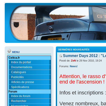
DERNIÈRES NOUVEAUTÉS
MENU
Summer Days 2012 : "Le
Celica.fr
Posté de:
ZeN
le 29 Nov 2010, 19:24
Index du portail
Forums:
News!
Documentations
Catalogues
Attention, le rasso d
Publicités
end de l'ascension !
Articles de presse
Spécifications
Forum
Infos et inscriptions 
Index du forum
Rechercher
Venez nombreux, ball
M’enregistrer