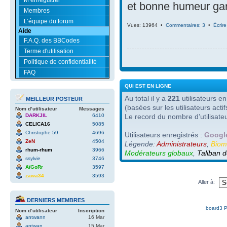
et bonne humeur ga
Membres
L’équipe du forum
Vues: 13964 •
Commentaires: 3
•
Écrir
Aide
F.A.Q. des BBCodes
Terme d'utilisation
Politique de confidentialité
FAQ
QUI EST EN LIGNE
Au total il y a
221
utilisateurs en 
MEILLEUR POSTEUR
(basées sur les utilisateurs act
Nom d’utilisateur
Messages
DARKJIL
6410
Le record du nombre d’utilisate
CELICA16
5085
Christophe 59
4696
Utilisateurs enregistrés :
Google
ZeN
4504
Légende:
Administrateurs
,
Biom
rhum-rhum
3966
Modérateurs globaux
,
Taliban d
ssylvie
3746
AïGoRr
3597
zawa34
3593
Aller à:
DERNIERS MEMBRES
board3 P
Nom d’utilisateur
Inscription
antwann
16 Mar
antwan
15 Mar