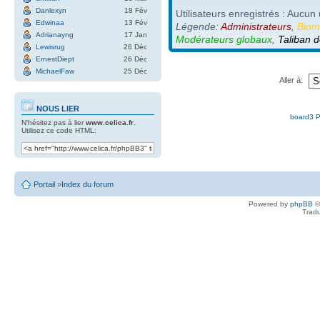
Danlexyn
18 Fév
Utilisateurs enregistrés : Aucun 
Edwinaa
13 Fév
Légende:
Administrateurs
,
Biom
Adrianayng
17 Jan
Modérateurs globaux
,
Taliban d
Lewisrug
26 Déc
ErnestDiept
26 Déc
MichaelFaw
25 Déc
Aller à:
NOUS LIER
board3 P
N'hésitez pas à lier
www.celica.fr
.
Utilisez ce code HTML:
Portail
»
Index du forum
Powered by
phpBB
©
Tradu