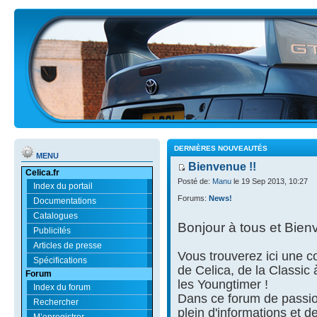
DERNIÈRES NOUVEAUTÉS
MENU
Bienvenue !!
Celica.fr
Posté de:
Manu
le 19 Sep 2013, 10:27
Index du portail
Forums:
News!
Documentations
Catalogues
Bonjour à tous et Bien
Publicités
Articles de presse
Vous trouverez ici une
Spécifications
de Celica, de la Classic
Forum
les Youngtimer !
Index du forum
Dans ce forum de passio
Rechercher
plein d'informations et d
M’enregistrer