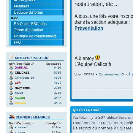
restauration, etc ...
Membres
L’équipe du forum
A tous, une fois votre inscri
Aide
dans la section adéquate :
F.A.Q. des BBCodes
Présentation
Terme d'utilisation
Politique de confidentialité
FAQ
A bientoy
MEILLEUR POSTEUR
L'équipe Celica.fr
Nom d’utilisateur
Messages
DARKJIL
6410
CELICA16
5085
Vues: 157378 •
Commentaires: 15
•
Écr
Christophe 59
4696
ZeN
4504
rhum-rhum
3966
ssylvie
3746
AïGoRr
3597
zawa34
3593
QUI EST EN LIGNE
Au total il y a
207
utilisateurs en 
DERNIERS MEMBRES
(basées sur les utilisateurs act
Nom d’utilisateur
Inscription
antwann
16 Mar
Le record du nombre d’utilisate
antwan
15 Mar