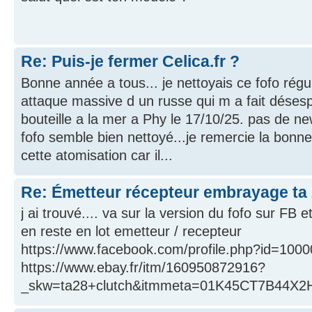
Re: Puis-je fermer Celica.fr ?
Bonne année a tous... je nettoyais ce fofo régu
attaque massive d un russe qui m a fait désesp
bouteille a la mer a Phy le 17/10/25. pas de new
fofo semble bien nettoyé...je remercie la bonn
cette atomisation car il...
Re: Émetteur récepteur embrayage ta 
j ai trouvé.... va sur la version du fofo sur FB et 
en reste en lot emetteur / recepteur
https://www.facebook.com/profile.php?id=10
https://www.ebay.fr/itm/160950872916?
_skw=ta28+clutch&itmmeta=01K45CT7B44X