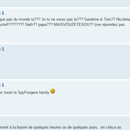
e 1
y manque pas du monde la??? Jo tu ne seras pas la??? Sandrine & Toto?? Nicoleta
? Toystef???????? Nath?? papa??? MAISVOUZETESOU?? (me répondez pas
e 1
e 1
vec toute la SpyFougere family
rement à la bourre de quelques heures ou de quelques jours.. en celica ou