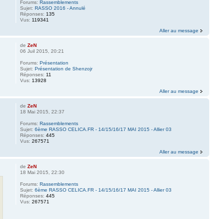
Forums:
Rassemblements
Sujet:
RASSO 2016 - Annulé
Réponses:
135
Vus:
119341
Aller au message
de
ZeN
06 Juil 2015, 20:21
Forums:
Présentation
Sujet:
Présentation de Shenzojr
Réponses:
11
Vus:
13928
Aller au message
de
ZeN
18 Mai 2015, 22:37
Forums:
Rassemblements
Sujet:
6ème RASSO CELICA.FR - 14/15/16/17 MAI 2015 - Allier 03
Réponses:
445
Vus:
267571
Aller au message
de
ZeN
18 Mai 2015, 22:30
Forums:
Rassemblements
Sujet:
6ème RASSO CELICA.FR - 14/15/16/17 MAI 2015 - Allier 03
Réponses:
445
Vus:
267571