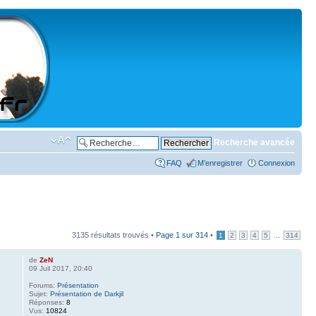
Recherche avancée
FAQ
M’enregistrer
Connexion
3135 résultats trouvés •
Page
1
sur
314
•
...
1
2
3
4
5
314
de
ZeN
09 Juil 2017, 20:40
Forums:
Présentation
Sujet:
Présentation de Darkjil
Réponses:
8
Vus:
10824