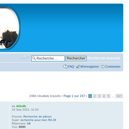
Recherche avancée
FAQ
M’enregistrer
Connexion
2466 résultats trouvés •
Page
1
sur
247
•
...
1
2
3
4
5
247
de
AïGoRr
16 Sep 2021, 11:20
Forums:
Recherche de pièces
Sujet:
recherche pour mon RA 28
Réponses:
14
Vus:
9690