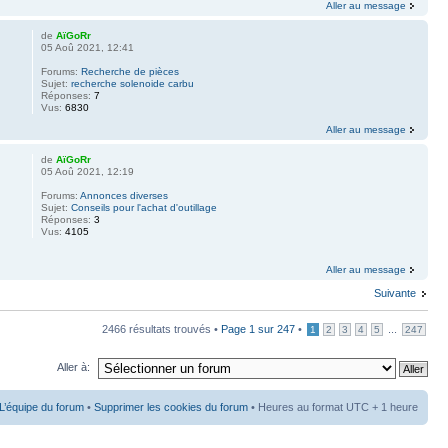
Aller au message
de
AïGoRr
05 Aoû 2021, 12:41
Forums:
Recherche de pièces
Sujet:
recherche solenoide carbu
Réponses:
7
Vus:
6830
Aller au message
de
AïGoRr
05 Aoû 2021, 12:19
Forums:
Annonces diverses
Sujet:
Conseils pour l'achat d'outillage
Réponses:
3
Vus:
4105
Aller au message
Suivante
2466 résultats trouvés •
Page
1
sur
247
•
...
1
2
3
4
5
247
Aller à:
L’équipe du forum
•
Supprimer les cookies du forum
• Heures au format UTC + 1 heure