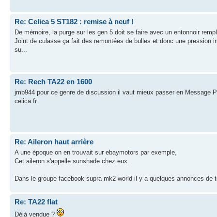
Re: Celica 5 ST182 : remise à neuf !
De mémoire, la purge sur les gen 5 doit se faire avec un entonnoir remp
Joint de culasse ça fait des remontées de bulles et donc une pression im
su...
Re: Rech TA22 en 1600
jmb944 pour ce genre de discussion il vaut mieux passer en Message Privé,
celica.fr
Re: Aileron haut arrière
A une époque on en trouvait sur ebaymotors par exemple,
Cet aileron s'appelle sunshade chez eux.
Dans le groupe facebook supra mk2 world il y a quelques annonces de
Re: TA22 flat
Déjà vendue ?