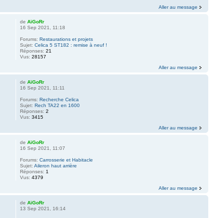
Aller au message
de
AïGoRr
16 Sep 2021, 11:18
Forums:
Restaurations et projets
Sujet:
Celica 5 ST182 : remise à neuf !
Réponses:
21
Vus:
28157
Aller au message
de
AïGoRr
16 Sep 2021, 11:11
Forums:
Recherche Celica
Sujet:
Rech TA22 en 1600
Réponses:
2
Vus:
3415
Aller au message
de
AïGoRr
16 Sep 2021, 11:07
Forums:
Carrosserie et Habitacle
Sujet:
Aileron haut arrière
Réponses:
1
Vus:
4379
Aller au message
de
AïGoRr
13 Sep 2021, 16:14