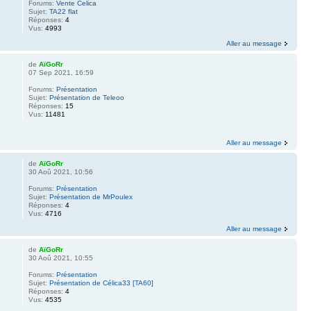
Forums:
Vente Celica
Sujet:
TA22 flat
Réponses:
4
Vus:
4993
Aller au message
de
AïGoRr
07 Sep 2021, 16:59
Forums:
Présentation
Sujet:
Présentation de Teleoo
Réponses:
15
Vus:
11481
Aller au message
de
AïGoRr
30 Aoû 2021, 10:56
Forums:
Présentation
Sujet:
Présentation de MrPoulex
Réponses:
4
Vus:
4716
Aller au message
de
AïGoRr
30 Aoû 2021, 10:55
Forums:
Présentation
Sujet:
Présentation de Célica33 [TA60]
Réponses:
4
Vus:
4535