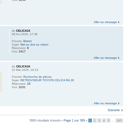
Aller au message
de
CELICA16
08 Avr 2026, 17:39
Forums:
Bistrot
Sujet:
Mal au dos au volant
Réponses:
8
Vus:
2417
Aller au message
de
CELICA16
22 Mar 2026, 19:13
Forums:
Recherche de pièces
Sujet:
RETROVISEUR TOYOTA CELICA RA 28
Réponses:
15
Vus:
3231
Aller au message
Suivante
3950 résultats trouvés •
Page
1
sur
395
•
...
1
2
3
4
5
395