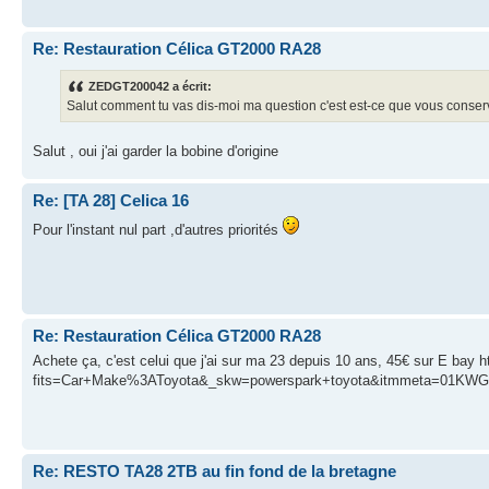
Re: Restauration Célica GT2000 RA28
ZEDGT200042 a écrit:
Salut comment tu vas dis-moi ma question c'est est-ce que vous conser
Salut , oui j'ai garder la bobine d'origine
Re: [TA 28] Celica 16
Pour l'instant nul part ,d'autres priorités
Re: Restauration Célica GT2000 RA28
Achete ça, c'est celui que j'ai sur ma 23 depuis 10 ans, 45€ sur E bay
fits=Car+Make%3AToyota&_skw=powerspark+toyota&itmmeta=0
Re: RESTO TA28 2TB au fin fond de la bretagne