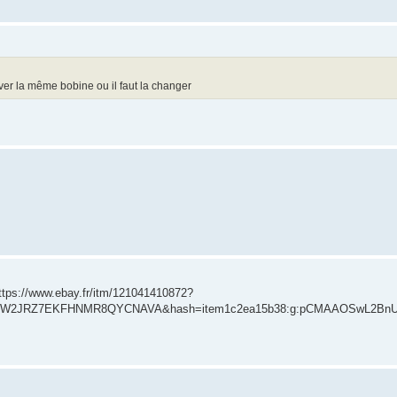
ver la même bobine ou il faut la changer
 https://www.ebay.fr/itm/121041410872?
1KWGW2JRZ7EKFHNMR8QYCNAVA&hash=item1c2ea15b38:g:pCMAAOSwL2Bn