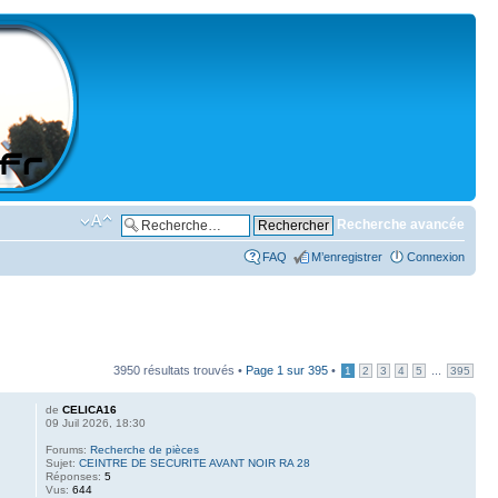
Recherche avancée
FAQ
M’enregistrer
Connexion
3950 résultats trouvés •
Page
1
sur
395
•
...
1
2
3
4
5
395
de
CELICA16
09 Juil 2026, 18:30
Forums:
Recherche de pièces
Sujet:
CEINTRE DE SECURITE AVANT NOIR RA 28
Réponses:
5
Vus:
644