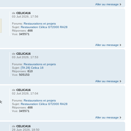
Aller au message
de
CELICA16
03 Juil 2026, 17:56
Forums:
Restaurations et projets
Sujet:
Restauration Célica GT2000 RA28
Réponses:
466
Vus:
345571
Aller au message
de
CELICA16
03 Juil 2026, 17:53
Forums:
Restaurations et projets
Sujet:
[TA 28] Celica 16
Réponses:
610
Vus:
505153
Aller au message
de
CELICA16
02 Juil 2026, 17:04
Forums:
Restaurations et projets
UcVa&itmprp=enc%3AAQALAAAA8GfYFPkwiKCW4Z...
Sujet:
Restauration Célica GT2000 RA28
Réponses:
466
Vus:
345571
Aller au message
de
CELICA16
26 Juin 2026, 18:50