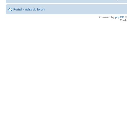
Portail
»
Index du forum
Powered by
phpBB
©
Tradu